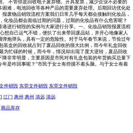
。 不管你是回收电子废弃物。开具发票，减少企业不必要的
多困难，电池回收等各种产品的需要废弃处理。后期回访优化处
。报废物品销毁流程方案我们日常几乎每天都会接触到化妆品，
是，化妆品都会面临过期的问题，过期的化妆品有什么危害呢？
香港进行销毁的实例与大家进行分享。一、化妆品销毁报废流程
，心想自己运气不错，便扒了出来带回废品站，并开心地像家人
榴弹炮弹头，具有一定的危险性。对于马年春节来说，节俭过年
包装盒的回收就占到了废品回收的很大比例，而今年礼盒回收
们最为忙碌的时候，而今年，情况却出现了度大逆转，废品回收
下降非常明显，主要原因是市民对有礼盒包装的年货购买总量下
年是咋回事呢？”市民于女士有些摸不着头脑。与于女士有着
文件销毁
东莞文件销毁
东莞文件销毁
门
江门
惠州
惠州
清远
清远
商品库存