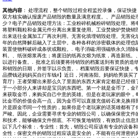
其他内容
： 处理流程，整个销毁过程全程监控录像，保证快
双方核实确认报废产品销毁的数量及满意程度。、产品销毁处
少？电子产品销毁处理方法：工业粉碎机械粉碎销毁处理。将
将塑料颗粒和金属元件分离出来重复使用。工业焚烧炉焚烧销
出来送往金属加工厂再次利用。无害化填埋销毁处理。无害化
年的自然降解后融入了土层中。各种各样的涉密载体的处理也随
装置使物料破碎成条状或颗粒。. 电子消磁:用强磁铁永久消
料。、纸张熔浆再生；将废旧的纸再次熔为纸浆，再造新纸。、
以进行备查。. 批准之后须要将待销毁的档案送到有资质的造
和销毁的日期，并签字以示负责。. 档案销毁后要保证快捷，
品攒钱还妈妈买自行车钱#】近日，河南洛阳。妈妈给男孩买
育厅）王者荣耀出来那么久了里面的东西大家肯定都是已经很
于一小部分人来讲却是宝贝的东西吧。第一个就是金币了，金
来获取金币，来购买自己中意的英雄。但是在老玩家的眼中，
比金币的价值会高一点，因为金币可以直接充值砖石来兑换得
片是跟金币同一个性质的，如果你是个老玩家的话英雄都有了
严峻。因此，企业需要寻求专业的销毁公司，以确保保密文件
和技术，能够确保文件彻底、不可恢复地销毁，有效防止信息
以下几个标准：. 专业性：首先，销毁公司应该有专业的设备
全性：保密文件的销毁过程应该是安全的，不能有任何泄密的风