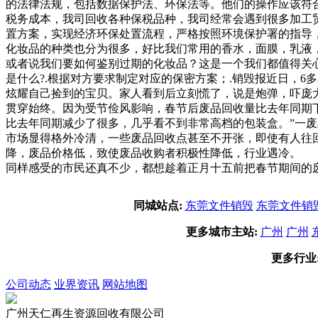
的法律法规，包括数据保护法、环保法等。他们的操作应该符
税务成本，我司回收各种保税品种，我司经常会遇到很多加工
置方案，实现经济环保处置流程，严格按照环境保护署的指导
化妆品的种类也分为很多，好比我们常用的香水，面膜，乳液
或者说我们要如何鉴别过期的化妆品？这是一个我们都值得关
是什么?.根据对方要求制定对应的保密方案；.销毁报近日，
炫耀自己捡到的宝贝。家人看到后立刻慌了，说是炮弹，吓庞
贯穿始终。因为受节俭风影响，春节后废品回收量比去年同期
比去年同期减少了很多，几乎看不到非常高档的包装盒。”一
市场显得格外冷清，一些废品回收点甚至不开张，即使有人往
降，废品价格低，致使废品收购者积极性降低，行业遇冷。 
同样感受的市民还真不少，都想趁着正月十五前把春节期间的
同城站点:
东莞文件销毁
东莞文件销
更多城市主站:
广州
广州
更多行业
公司动态
业界资讯
网站地图
广州天仁再生资源回收有限公司