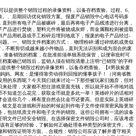
可以提供整个销毁过程的录像资料，以备存档查验。过程。6、
束。、后期回访优化销毁方案。报废产品销毁中心电话号码多
，直到所有电子产品被碾碎，最后再将电子产品残渣进行分离，
子产品进行焚烧，塑料元件将被烧成灰烬，而金属颗粒则被提取
料产品用机器或手工粉碎后埋到地底下，报废的电子产品经过-
题。一、销毁文件档案的方式：. 物理粉碎:通过碎纸机或类似
毁”，不断剪切成越来越小件物品，直到无法识别和成为混合的废
. 准备销毁的档案，在批准前须单独系统保管，以便审批时可
至档案确已销毁后，监销人须在销毁清册上注明“已销毁”的字样
以提供整个销毁过程的录像资料，以备存档查验。【#男孩捡废
给妈妈。网友：是懂得靠劳动得到回报的懂事孩子！（河南省教
没用的东西呢？今天我们就来讨论一下那些被玩家们抛弃，但对
贝来处理，大家都不想往游戏里面充钱，所以就开始不停地对战
币不知道怎么花完，获取金币就是多此一举！英雄碎片的话相对
才会送你几个，稀有度自然会比金币还要高。但是实际上英雄碎
，铭文是在游戏刚开始的时候起到作电子文件使得泄密风险更加
务，包括纸质文件和电子文件的销毁。这些公司拥有一流的设备
证明文件已经安全销毁。在选择保密文件销毁公司时，应该考虑
该有足够的经验，了解如何正确处理各种类型的保密文件。. 安
和销毁证明等方面。. 合规性：销毁公司应该了解并遵守相关