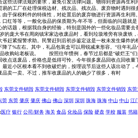
合这些法律法规的要求，避免引发法律问题。物得到资源再生利用
贸易的工厂在处理保税边材、残次品、残次品、废弃物时遇到很
，由于保税料件的特殊性，对处置后的废弃物进行资源再生利用
，口红等等，一般化妆品的保质期为-年不等，但面临的问题就
心的话题，根据我自身的经验，特别是国外的一些化妆品需要去
6多岁的庞大爷在周岗镇宋家边收废品时，看到垃圾堆旁有块废铁
大爷赶紧报警求助。民警赶到后初步鉴定这是一枚未发生爆炸的
下降了%左右。其中，礼品包装盒可以用锐减来形容。“往年礼品
废品收购站老板说。 按照往年惯例，春节过后都是“破烂王”
回收点送废品，价格也是低得可怜。今年很多废品回收点回收量
最近小区根本看不到收破烂的，按理说节后这些人该出动了，今
废品卖一卖。不过，推车收废品的人的确少了很多，有时
毁
东莞文件销毁
东莞文件销毁
东莞文件销毁
东莞文件销毁
东莞
东莞
东莞
肇庆
肇庆
佛山
佛山
深圳
深圳
珠海
珠海
中山
中山
江
:
医疗
银行
公司/财务
海关
食品
化妆品
保险
硬盘
学校
服装
书籍