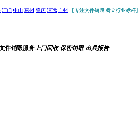
海
江门
中山
惠州
肇庆
清远
广州
【专注文件销毁 树立行业标杆
文件销毁服务
上门回收 保密销毁 出具报告