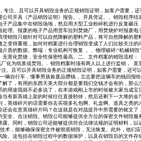
捷，专注。且可以开具销毁业务的正规销毁证明，如客户需要，还
理公司开具《产品销毁证明》报告。、开具凭证。、销毁程序结
电子产品集中在销毁场地，然后用大型工业粉碎机进行反复碾压
毁处理。报废的电子产品用货车拉到焚烧厂，用焚烧炉对报废电
填埋销毁只能针对可以自然降解的塑料产品，将可自然降解的塑
之变得重视，如何对档案进行合理销毁变成了人们比较关注的问
除磁介质的数据。弊端：专业机构可恢复 。、物理破碎:“机械销
无害化焚烧，安全性保密性最高。二、文件档案的销毁流程： 
纸厂化为纸浆或焚毁。. 销毁档案时须有两人以上进行监销， 直
专注。且可以开具销毁业务的正规销毁证明，如客户需要，还可
了一辆自行车，懂事男孩捡废品攒钱，立志要把这辆车的钱回报
了解了，有用的东西天美大部分都是要我们交钱才会有的，那么
币的用途我就不必多说了，在本游戏刚上市的时候被大家当成宝
每当有新英雄上架的时候往往直接秒掉，然后还剩下一大堆的金
到，英雄碎片的话需要你去买很多礼包啊、礼盒啊、道具之类的
你还会在意英雄碎片吗？在这就是在对战提升中所需要的铭文了
的安全、合法销毁。销毁公司能够提供全方位的保密文件销毁服
泄露。同时，销毁公司还能够提供符合法律法规的证明材料，以
和技术，能够确保保密文件被彻底销毁，无法恢复。此外，他们应
险。这包括在销毁过程中的数据保护，以及在销毁后的文件存储