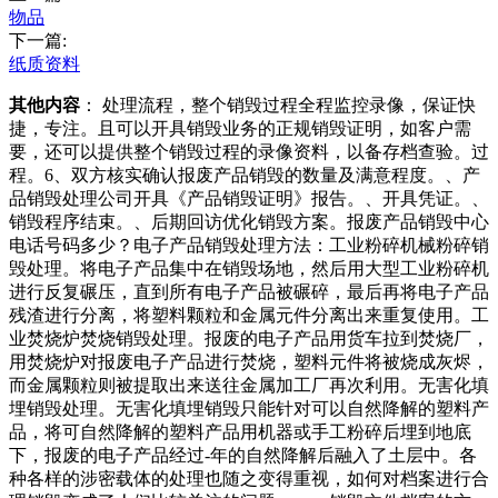
物品
下一篇:
纸质资料
其他内容
： 处理流程，整个销毁过程全程监控录像，保证快
捷，专注。且可以开具销毁业务的正规销毁证明，如客户需
要，还可以提供整个销毁过程的录像资料，以备存档查验。过
程。6、双方核实确认报废产品销毁的数量及满意程度。、产
品销毁处理公司开具《产品销毁证明》报告。、开具凭证。、
销毁程序结束。、后期回访优化销毁方案。报废产品销毁中心
电话号码多少？电子产品销毁处理方法：工业粉碎机械粉碎销
毁处理。将电子产品集中在销毁场地，然后用大型工业粉碎机
进行反复碾压，直到所有电子产品被碾碎，最后再将电子产品
残渣进行分离，将塑料颗粒和金属元件分离出来重复使用。工
业焚烧炉焚烧销毁处理。报废的电子产品用货车拉到焚烧厂，
用焚烧炉对报废电子产品进行焚烧，塑料元件将被烧成灰烬，
而金属颗粒则被提取出来送往金属加工厂再次利用。无害化填
埋销毁处理。无害化填埋销毁只能针对可以自然降解的塑料产
品，将可自然降解的塑料产品用机器或手工粉碎后埋到地底
下，报废的电子产品经过-年的自然降解后融入了土层中。各
种各样的涉密载体的处理也随之变得重视，如何对档案进行合