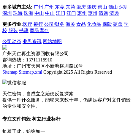
更多城市主站:
广州
广州
东莞
东莞
肇庆
肇庆
佛山
佛山
深圳
深圳
珠海
珠海
中山
中山
江门
江门
惠州
惠州
清远
清远
更多行业:
医疗
银行
公司/财务
海关
食品
化妆品
保险
硬盘
学
校
服装
书籍
商品库存
公司动态
业界资讯
网站地图
广州天仁再生资源回收有限公司
咨询热线：13711115910
地址：广州市天河区小新塘横圳路10号
Sitemap
Sitemap.xml
Copyright 2025 All Rights Reserved
微信客服
天仁密销，自成立之始便反复探索：
提供一种什么服务，能够未来数十年，仍满足客户对文件销毁
的专业和安全性。
专注文件销毁 树立行业标杆
执着于此，始终如一