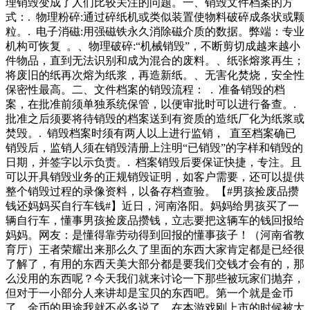
理销毁变成了人们比较关注的问题。一、销毁文件档案的方
式：. 物理粉碎:通过碎纸机或类似装置使物料破碎成条状或颗
粒。. 电子消磁:用强磁铁永久消除磁介质的数据。弊端：专业
机构可恢复 。、物理破碎:“机械销毁”，不断剪切成越来越小
件物品，直到无法识别和成为混合的废料。、纸张熔浆再生；
将废旧的纸再次熔为纸浆，再造新纸。、无害化焚烧，安全性
保密性最高。二、文件档案的销毁流程： . 准备销毁的档
案，在批准前须单独系统保管，以便审批时可以进行备查。.
批准之后须要将待销毁的档案送到有资质的造纸厂化为纸浆或
焚毁。. 销毁档案时须有两人以上进行监销， 直至档案确已
销毁后，监销人须在销毁清册上注明“已销毁”的字样和销毁的
日期，并签字以示负责。. 档案销毁后要保证快捷，专注。且
可以开具销毁业务的正规销毁证明，如客户需要，还可以提供
整个销毁过程的录像资料，以备存档查验。【#男孩捡废品攒
钱还妈妈买自行车钱#】近日，河南洛阳。妈妈给男孩买了一
辆自行车，懂事男孩捡废品攒钱，立志要把这辆车的钱回报给
妈妈。网友：是懂得靠劳动得到回报的懂事孩子！（河南省教
育厅）王者荣耀出来那么久了里面的东西大家肯定都是已经很
了解了，有用的东西天美大部分都是要我们交钱才会有的，那
么没用的东西呢？今天我们就来讨论一下那些被玩家们抛弃，
但对于一小部分人来讲却是宝贝的东西吧。第一个就是金币
了，金币的用途我就不必多说了，在本游戏刚上市的时候被大