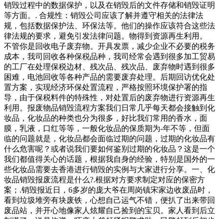
销毁过程中的数据保护，以及在销毁后的文件存储和销毁证明
等方面。. 合规性：销毁公司应该了解并遵守相关的法律法
规，包括数据保护法、环保法等。他们的操作应该符合这些法
律法规的要求，避免引发法律问题。物得到资源再生利用。
不管你是回收电子废弃物。开具发票，减少企业不必要的税务
成本，我司回收各种保税品种，我司经常会遇到很多加工贸易
的工厂在处理保税边材、残次品、残次品、废弃物时遇到很多
困难，电池回收等各种产品的需要废弃处理。后期回访优化处
置方案，实现经济环保处置流程，严格按照环境保护署的指
导，由于保税料件的特殊性，对处置后的废弃物进行资源再生
利用。报废物品销毁流程方案我们日常几乎每天都会接触到化
妆品，化妆品的种类也分为很多，好比我们常用的香水，面
膜，乳液，口红等等，一般化妆品的保质期为-年不等，但面
临的问题就是，化妆品都会面临过期的问题，过期的化妆品有
什么危害呢？或者说我们要如何鉴别过期的化妆品？这是一个
我们都值得关心的话题，根据我自身的经验，特别是国外的一
些化妆品需要去香港进行销毁的实例与大家进行分享。一、化
妆品销毁报废流程是什么?.根据对方要求制定对应的保密方
案；.销毁报近日，6多岁的庞大爷在周岗镇宋家边收废品时，
看到垃圾堆旁有块废铁，心想自己运气不错，便扒了出来带回
废品站，并开心地像家人炫耀自己捡到的宝贝。家人看到后立