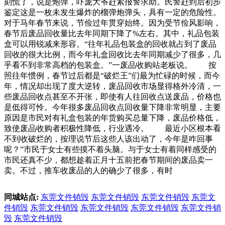
刻慌了，说是炮弹，吓庞大爷赶紧报警求助。民警赶到后初步
鉴定这是一枚未发生爆炸的榴弹炮弹头，具有一定的危险性。
对于马年春节来说，节俭过年贯穿始终。因为受节俭风影响，
春节后废品回收量比去年同期下降了%左右。其中，礼品包装
盒可以用锐减来形容。“往年礼品包装盒的回收就占到了废品
回收的很大比例，而今年礼盒回收比去年同期减少了很多，几
乎看不到非常高档的包装盒。”一废品收购站老板说。 按
照往年惯例，春节过后都是“破烂王”们最为忙碌的时候，而今
年，情况却出现了度大逆转，废品回收市场显得格外冷清，一
些废品回收点甚至不开张，即使有人往回收点送废品，价格也
是低得可怜。今年很多废品回收点回收量下降非常明显，主要
原因是市民对有礼盒包装的年货购买总量下降，废品价格低，
致使废品收购者积极性降低，行业遇冷。 最近小区根本看
不到收破烂的，按理说节后这些人该出动了，今年是咋回事
呢？”市民于女士有些摸不着头脑。与于女士有着同样感受的
市民还真不少，都想趁着正月十五前把春节期间的废品卖一
卖。不过，推车收废品的人的确少了很多，有时
同城站点:
东莞文件销毁
东莞文件销毁
东莞文件销毁
东莞文
件销毁
东莞文件销毁
东莞文件销毁
东莞文件销毁
东莞文件销
毁
东莞文件销毁