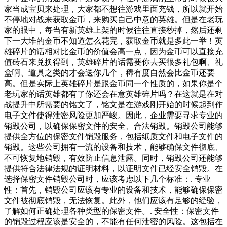
家当成宝贝来处理，大家都不想往游戏里面充钱，所以就开始
不停地对战来获取金币，来购买自己中意的英雄。但是在老玩
家的眼中，每当有新英雄上架的时候往往直接秒掉，然后还剩
下一大堆的金币不知道怎么花完，获取金币就是多此一举！英
雄碎片的话相对比金币的价值会高一点，因为金币可以直接充
值砖石来兑换得到，英雄碎片的话需要你去买很多礼包啊、礼
盒啊、道具之类的才会送你几个，稀有度自然会比金币还要
高。但是实际上英雄碎片是跟金币同一个性质的，如果你是个
老玩家的话英雄都有了你还会在意英雄碎片吗？在这就是在对
战提升中所需要的铭文了，铭文是在游戏刚开始的时候起到作
电子文件使得泄密风险更加严峻。因此，企业需要寻求专业的
销毁公司，以确保保密文件的安全、合法销毁。销毁公司能够
提供全方位的保密文件销毁服务，包括纸质文件和电子文件的
销毁。这些公司拥有一流的设备和技术，能够确保文件彻底、
不可恢复地销毁，有效防止信息泄露。同时，销毁公司还能够
提供符合法律法规的证明材料，以证明文件已经安全销毁。在
选择保密文件销毁公司时，应该考虑以下几个标准：. 专业
性：首先，销毁公司应该有专业的设备和技术，能够确保保密
文件被彻底销毁，无法恢复。此外，他们应该有足够的经验，
了解如何正确处理各种类型的保密文件。. 安全性：保密文件
的销毁过程应该是安全的，不能有任何泄密的风险。这包括在