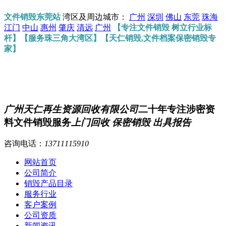
文件销毁东莞站
湾区及周边城市：
广州
深圳
佛山
东莞
珠海
江门
中山
惠州
肇庆
清远
广州
【专注文件销毁 树立行业标
杆】【服务珠三角大湾区】【天仁销毁,文件档案保密销毁专
家】
广州天仁再生资源回收有限公司
二十年专注涉密资
料文件销毁服务
上门回收 保密销毁 出具报告
咨询电话：
13711115910
网站首页
公司简介
销毁产品目录
服务行业
客户案例
公司资质
新闻资讯