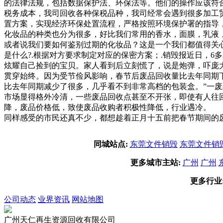
的法律法规，包括数据保护法、环保法等。他们的操作应该符
税务成本，我司回收各种保税品种，我司经常会遇到很多加工
置方案，实现经济环保处置流程，严格按照环境保护署的指导
化妆品的种类也分为很多，好比我们常用的香水，面膜，乳液
或者说我们要如何鉴别过期的化妆品？这是一个我们都值得关
是什么?.根据对方要求制定对应的保密方案；.销毁报近日，
炫耀自己捡到的宝贝。家人看到后立刻慌了，说是炮弹，吓庞
贯穿始终。因为受节俭风影响，春节后废品回收量比去年同期
比去年同期减少了很多，几乎看不到非常高档的包装盒。”一
市场显得格外冷清，一些废品回收点甚至不开张，即使有人往
降，废品价格低，致使废品收购者积极性降低，行业遇冷。 
同样感受的市民还真不少，都想趁着正月十五前把春节期间的
同城站点:
东莞文件销毁
东莞文件销
更多城市主站:
广州
广州
更多行业
公司动态
业界资讯
网站地图
广州天仁再生资源回收有限公司