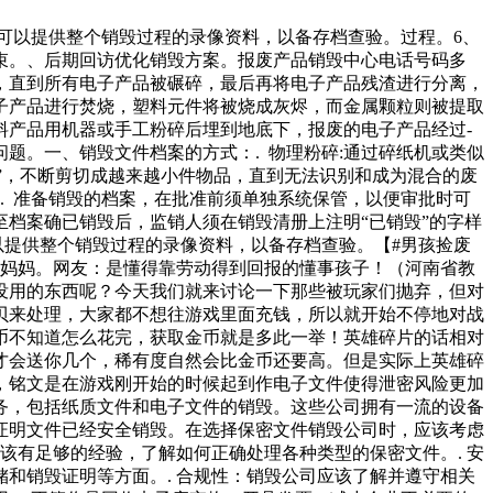
可以提供整个销毁过程的录像资料，以备存档查验。过程。6、
束。、后期回访优化销毁方案。报废产品销毁中心电话号码多
，直到所有电子产品被碾碎，最后再将电子产品残渣进行分离，
子产品进行焚烧，塑料元件将被烧成灰烬，而金属颗粒则被提取
料产品用机器或手工粉碎后埋到地底下，报废的电子产品经过-
题。一、销毁文件档案的方式：. 物理粉碎:通过碎纸机或类似
毁”，不断剪切成越来越小件物品，直到无法识别和成为混合的废
. 准备销毁的档案，在批准前须单独系统保管，以便审批时可
至档案确已销毁后，监销人须在销毁清册上注明“已销毁”的字样
以提供整个销毁过程的录像资料，以备存档查验。【#男孩捡废
给妈妈。网友：是懂得靠劳动得到回报的懂事孩子！（河南省教
没用的东西呢？今天我们就来讨论一下那些被玩家们抛弃，但对
贝来处理，大家都不想往游戏里面充钱，所以就开始不停地对战
币不知道怎么花完，获取金币就是多此一举！英雄碎片的话相对
才会送你几个，稀有度自然会比金币还要高。但是实际上英雄碎
，铭文是在游戏刚开始的时候起到作电子文件使得泄密风险更加
务，包括纸质文件和电子文件的销毁。这些公司拥有一流的设备
证明文件已经安全销毁。在选择保密文件销毁公司时，应该考虑
该有足够的经验，了解如何正确处理各种类型的保密文件。. 安
和销毁证明等方面。. 合规性：销毁公司应该了解并遵守相关