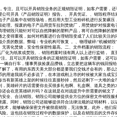
捷，专注。且可以开具销毁业务的正规销毁证明，如客户需要，还
理公司开具《产品销毁证明》报告。、开具凭证。、销毁程序结
电子产品集中在销毁场地，然后用大型工业粉碎机进行反复碾压
毁处理。报废的电子产品用货车拉到焚烧厂，用焚烧炉对报废电
填埋销毁只能针对可以自然降解的塑料产品，将可自然降解的塑
之变得重视，如何对档案进行合理销毁变成了人们比较关注的问
除磁介质的数据。弊端：专业机构可恢复 。、物理破碎:“机械销
无害化焚烧，安全性保密性最高。二、文件档案的销毁流程： 
纸厂化为纸浆或焚毁。. 销毁档案时须有两人以上进行监销， 直
专注。且可以开具销毁业务的正规销毁证明，如客户需要，还可
了一辆自行车，懂事男孩捡废品攒钱，立志要把这辆车的钱回报
了解了，有用的东西天美大部分都是要我们交钱才会有的，那么
币的用途我就不必多说了，在本游戏刚上市的时候被大家当成宝
每当有新英雄上架的时候往往直接秒掉，然后还剩下一大堆的金
到，英雄碎片的话需要你去买很多礼包啊、礼盒啊、道具之类的
你还会在意英雄碎片吗？在这就是在对战提升中所需要的铭文了
的安全、合法销毁。销毁公司能够提供全方位的保密文件销毁服
泄露。同时，销毁公司还能够提供符合法律法规的证明材料，以
和技术，能够确保保密文件被彻底销毁，无法恢复。此外，他们应
险。这包括在销毁过程中的数据保护，以及在销毁后的文件存储