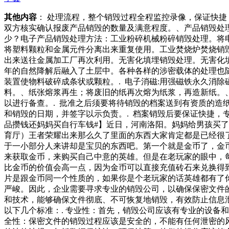
其他内容
： 处理流程，整个销毁过程全程监控录像，保证快
双方核实确认报废产品销毁的数量及满意程度。、产品销毁处
少？电子产品销毁处理方法：工业粉碎机械粉碎销毁处理。将
将塑料颗粒和金属元件分离出来重复使用。工业焚烧炉焚烧销
出来送往金属加工厂再次利用。无害化填埋销毁处理。无害化
年的自然降解后融入了土层中。各种各样的涉密载体的处理也随
装置使物料破碎成条状或颗粒。. 电子消磁:用强磁铁永久消
料。、纸张熔浆再生；将废旧的纸再次熔为纸浆，再造新纸。、
以进行备查。. 批准之后须要将待销毁的档案送到有资质的造
和销毁的日期，并签字以示负责。. 档案销毁后要保证快捷，
品攒钱还妈妈买自行车钱#】近日，河南洛阳。妈妈给男孩买
育厅）王者荣耀出来那么久了里面的东西大家肯定都是已经很
于一小部分人来讲却是宝贝的东西吧。第一个就是金币了，金
来获取金币，来购买自己中意的英雄。但是在老玩家的眼中，
比金币的价值会高一点，因为金币可以直接充值砖石来兑换得
片是跟金币同一个性质的，如果你是个老玩家的话英雄都有了
严峻。因此，企业需要寻求专业的销毁公司，以确保保密文件
和技术，能够确保文件彻底、不可恢复地销毁，有效防止信息
以下几个标准：. 专业性：首先，销毁公司应该有专业的设备
全性：保密文件的销毁过程应该是安全的，不能有任何泄密的风