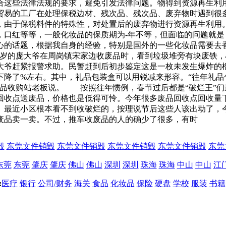
合这些法律法规的要求，避免引发法律问题。物得到资源再生利用
贸易的工厂在处理保税边材、残次品、残次品、废弃物时遇到很
，由于保税料件的特殊性，对处置后的废弃物进行资源再生利用
，口红等等，一般化妆品的保质期为-年不等，但面临的问题就
心的话题，根据我自身的经验，特别是国外的一些化妆品需要去
6多岁的庞大爷在周岗镇宋家边收废品时，看到垃圾堆旁有块废铁
大爷赶紧报警求助。民警赶到后初步鉴定这是一枚未发生爆炸的
下降了%左右。其中，礼品包装盒可以用锐减来形容。“往年礼品
废品收购站老板说。 按照往年惯例，春节过后都是“破烂王”
回收点送废品，价格也是低得可怜。今年很多废品回收点回收量
最近小区根本看不到收破烂的，按理说节后这些人该出动了，今
废品卖一卖。不过，推车收废品的人的确少了很多，有时
毁
东莞文件销毁
东莞文件销毁
东莞文件销毁
东莞文件销毁
东莞
东莞
东莞
肇庆
肇庆
佛山
佛山
深圳
深圳
珠海
珠海
中山
中山
江
:
医疗
银行
公司/财务
海关
食品
化妆品
保险
硬盘
学校
服装
书籍