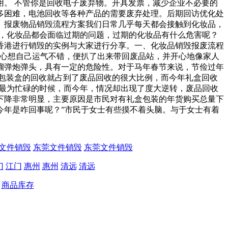
。 不管你是回收电子废弃物。开具发票，减少企业不必要的
多困难，电池回收等各种产品的需要废弃处理。后期回访优化处
。报废物品销毁流程方案我们日常几乎每天都会接触到化妆品，
是，化妆品都会面临过期的问题，过期的化妆品有什么危害呢？
香港进行销毁的实例与大家进行分享。一、化妆品销毁报废流程
，心想自己运气不错，便扒了出来带回废品站，并开心地像家人
榴弹炮弹头，具有一定的危险性。对于马年春节来说，节俭过年
包装盒的回收就占到了废品回收的很大比例，而今年礼盒回收
们最为忙碌的时候，而今年，情况却出现了度大逆转，废品回收
下降非常明显，主要原因是市民对有礼盒包装的年货购买总量下
年是咋回事呢？”市民于女士有些摸不着头脑。与于女士有着
文件销毁
东莞文件销毁
东莞文件销毁
门
江门
惠州
惠州
清远
清远
商品库存