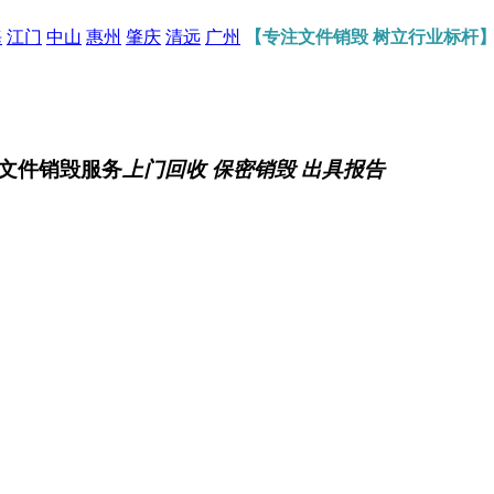
海
江门
中山
惠州
肇庆
清远
广州
【专注文件销毁 树立行业标杆
文件销毁服务
上门回收 保密销毁 出具报告