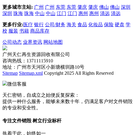
更多城市主站:
广州
广州
东莞
东莞
肇庆
肇庆
佛山
佛山
深圳
深圳
珠海
珠海
中山
中山
江门
江门
惠州
惠州
清远
清远
更多行业:
医疗
银行
公司/财务
海关
食品
化妆品
保险
硬盘
学
校
服装
书籍
商品库存
公司动态
业界资讯
网站地图
广州天仁再生资源回收有限公司
咨询热线：13711115910
地址：广州市天河区小新塘横圳路10号
Sitemap
Sitemap.xml
Copyright 2025 All Rights Reserved
微信客服
天仁密销，自成立之始便反复探索：
提供一种什么服务，能够未来数十年，仍满足客户对文件销毁
的专业和安全性。
专注文件销毁 树立行业标杆
执着于此，始终如一