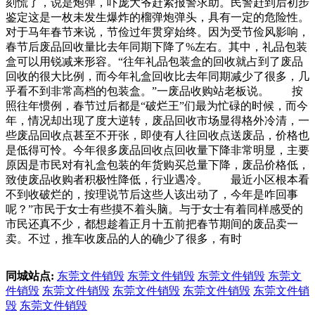
刻慌了，说是炮弹，吓庞大爷赶紧报警求助。民警赶到后初步
鉴定这是一枚未发生爆炸的榴弹炮弹头，具有一定的危险性。
对于马年春节来说，节俭过年贯穿始终。因为受节俭风影响，
春节后废品回收量比去年同期下降了%左右。其中，礼品包装
盒可以用锐减来形容。“往年礼品包装盒的回收就占到了废品
回收的很大比例，而今年礼盒回收比去年同期减少了很多，几
乎看不到非常高档的包装盒。”一废品收购站老板说。 按
照往年惯例，春节过后都是“破烂王”们最为忙碌的时候，而今
年，情况却出现了度大逆转，废品回收市场显得格外冷清，一
些废品回收点甚至不开张，即使有人往回收点送废品，价格也
是低得可怜。今年很多废品回收点回收量下降非常明显，主要
原因是市民对有礼盒包装的年货购买总量下降，废品价格低，
致使废品收购者积极性降低，行业遇冷。 最近小区根本看
不到收破烂的，按理说节后这些人该出动了，今年是咋回事
呢？”市民于女士有些摸不着头脑。与于女士有着同样感受的
市民还真不少，都想趁着正月十五前把春节期间的废品卖一
卖。不过，推车收废品的人的确少了很多，有时
同城站点:
东莞文件销毁
东莞文件销毁
东莞文件销毁
东莞文
件销毁
东莞文件销毁
东莞文件销毁
东莞文件销毁
东莞文件销
毁
东莞文件销毁