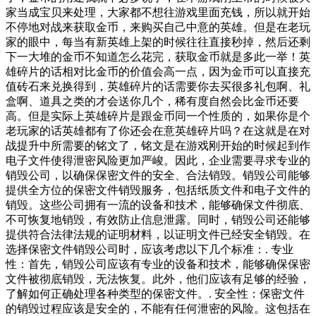
家当成宝贝来处理，大家都不想往游戏里面充钱，所以就开始
不停地对战来获取金币，来购买自己中意的英雄。但是在老玩
家的眼中，每当有新英雄上架的时候往往直接秒掉，然后还剩
下一大堆的金币不知道怎么花完，获取金币就是多此一举！英
雄碎片的话相对比金币的价值会高一点，因为金币可以直接充
值砖石来兑换得到，英雄碎片的话需要你去买很多礼包啊、礼
盒啊、道具之类的才会送你几个，稀有度自然会比金币还要
高。但是实际上英雄碎片是跟金币同一个性质的，如果你是个
老玩家的话英雄都有了你还会在意英雄碎片吗？在这就是在对
战提升中所需要的铭文了，铭文是在游戏刚开始的时候起到作
电子文件使得泄密风险更加严峻。因此，企业需要寻求专业的
销毁公司，以确保保密文件的安全、合法销毁。销毁公司能够
提供全方位的保密文件销毁服务，包括纸质文件和电子文件的
销毁。这些公司拥有一流的设备和技术，能够确保文件彻底、
不可恢复地销毁，有效防止信息泄露。同时，销毁公司还能够
提供符合法律法规的证明材料，以证明文件已经安全销毁。在
选择保密文件销毁公司时，应该考虑以下几个标准：. 专业
性：首先，销毁公司应该有专业的设备和技术，能够确保保密
文件被彻底销毁，无法恢复。此外，他们应该有足够的经验，
了解如何正确处理各种类型的保密文件。. 安全性：保密文件
的销毁过程应该是安全的，不能有任何泄密的风险。这包括在