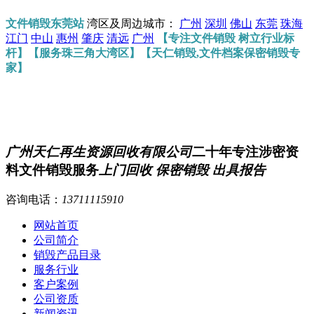
文件销毁东莞站
湾区及周边城市：
广州
深圳
佛山
东莞
珠海
江门
中山
惠州
肇庆
清远
广州
【专注文件销毁 树立行业标
杆】【服务珠三角大湾区】【天仁销毁,文件档案保密销毁专
家】
广州天仁再生资源回收有限公司
二十年专注涉密资
料文件销毁服务
上门回收 保密销毁 出具报告
咨询电话：
13711115910
网站首页
公司简介
销毁产品目录
服务行业
客户案例
公司资质
新闻资讯