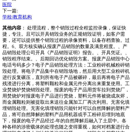
医院
下一篇:
学校/教育机构
其他内容
： 处理流程，整个销毁过程全程监控录像，保证快
捷，专注。且可以开具销毁业务的正规销毁证明，如客户需
要，还可以提供整个销毁过程的录像资料，以备存档查验。过
程。6、双方核实确认报废产品销毁的数量及满意程度。、产
品销毁处理公司开具《产品销毁证明》报告。、开具凭证。、
销毁程序结束。、后期回访优化销毁方案。报废产品销毁中心
电话号码多少？电子产品销毁处理方法：工业粉碎机械粉碎销
毁处理。将电子产品集中在销毁场地，然后用大型工业粉碎机
进行反复碾压，直到所有电子产品被碾碎，最后再将电子产品
残渣进行分离，将塑料颗粒和金属元件分离出来重复使用。工
业焚烧炉焚烧销毁处理。报废的电子产品用货车拉到焚烧厂，
用焚烧炉对报废电子产品进行焚烧，塑料元件将被烧成灰烬，
而金属颗粒则被提取出来送往金属加工厂再次利用。无害化填
埋销毁处理。无害化填埋销毁只能针对可以自然降解的塑料产
品，将可自然降解的塑料产品用机器或手工粉碎后埋到地底
下，报废的电子产品经过-年的自然降解后融入了土层中。各
种各样的涉密载体的处理也随之变得重视，如何对档案进行合