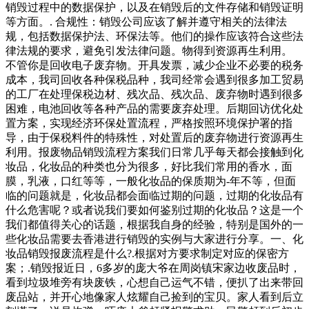
销毁过程中的数据保护，以及在销毁后的文件存储和销毁证明
等方面。. 合规性：销毁公司应该了解并遵守相关的法律法
规，包括数据保护法、环保法等。他们的操作应该符合这些法
律法规的要求，避免引发法律问题。物得到资源再生利用。
不管你是回收电子废弃物。开具发票，减少企业不必要的税务
成本，我司回收各种保税品种，我司经常会遇到很多加工贸易
的工厂在处理保税边材、残次品、残次品、废弃物时遇到很多
困难，电池回收等各种产品的需要废弃处理。后期回访优化处
置方案，实现经济环保处置流程，严格按照环境保护署的指
导，由于保税料件的特殊性，对处置后的废弃物进行资源再生
利用。报废物品销毁流程方案我们日常几乎每天都会接触到化
妆品，化妆品的种类也分为很多，好比我们常用的香水，面
膜，乳液，口红等等，一般化妆品的保质期为-年不等，但面
临的问题就是，化妆品都会面临过期的问题，过期的化妆品有
什么危害呢？或者说我们要如何鉴别过期的化妆品？这是一个
我们都值得关心的话题，根据我自身的经验，特别是国外的一
些化妆品需要去香港进行销毁的实例与大家进行分享。一、化
妆品销毁报废流程是什么?.根据对方要求制定对应的保密方
案；.销毁报近日，6多岁的庞大爷在周岗镇宋家边收废品时，
看到垃圾堆旁有块废铁，心想自己运气不错，便扒了出来带回
废品站，并开心地像家人炫耀自己捡到的宝贝。家人看到后立