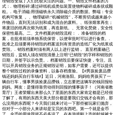
理销毁变成了人们比较关注的问题。一、销毁文件档案的方
式：. 物理粉碎:通过碎纸机或类似装置使物料破碎成条状或颗
粒。. 电子消磁:用强磁铁永久消除磁介质的数据。弊端：专业
机构可恢复 。、物理破碎:“机械销毁”，不断剪切成越来越小
件物品，直到无法识别和成为混合的废料。、纸张熔浆再生；
将废旧的纸再次熔为纸浆，再造新纸。、无害化焚烧，安全性
保密性最高。二、文件档案的销毁流程： . 准备销毁的档
案，在批准前须单独系统保管，以便审批时可以进行备查。.
批准之后须要将待销毁的档案送到有资质的造纸厂化为纸浆或
焚毁。. 销毁档案时须有两人以上进行监销， 直至档案确已
销毁后，监销人须在销毁清册上注明“已销毁”的字样和销毁的
日期，并签字以示负责。. 档案销毁后要保证快捷，专注。且
可以开具销毁业务的正规销毁证明，如客户需要，还可以提供
整个销毁过程的录像资料，以备存档查验。【#男孩捡废品攒
钱还妈妈买自行车钱#】近日，河南洛阳。妈妈给男孩买了一
辆自行车，懂事男孩捡废品攒钱，立志要把这辆车的钱回报给
妈妈。网友：是懂得靠劳动得到回报的懂事孩子！（河南省教
育厅）王者荣耀出来那么久了里面的东西大家肯定都是已经很
了解了，有用的东西天美大部分都是要我们交钱才会有的，那
么没用的东西呢？今天我们就来讨论一下那些被玩家们抛弃，
但对于一小部分人来讲却是宝贝的东西吧。第一个就是金币
了，金币的用途我就不必多说了，在本游戏刚上市的时候被大