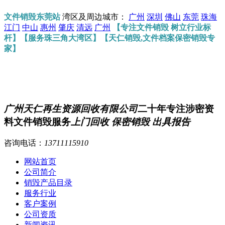
文件销毁东莞站
湾区及周边城市：
广州
深圳
佛山
东莞
珠海
江门
中山
惠州
肇庆
清远
广州
【专注文件销毁 树立行业标
杆】【服务珠三角大湾区】【天仁销毁,文件档案保密销毁专
家】
广州天仁再生资源回收有限公司
二十年专注涉密资
料文件销毁服务
上门回收 保密销毁 出具报告
咨询电话：
13711115910
网站首页
公司简介
销毁产品目录
服务行业
客户案例
公司资质
新闻资讯