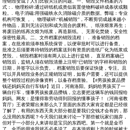
理销毁变成了人们比较关注的问题。一、销毁文件档案的方
式：. 物理粉碎:通过碎纸机或类似装置使物料破碎成条状或颗
粒。. 电子消磁:用强磁铁永久消除磁介质的数据。弊端：专业
机构可恢复 。、物理破碎:“机械销毁”，不断剪切成越来越小
件物品，直到无法识别和成为混合的废料。、纸张熔浆再生；
将废旧的纸再次熔为纸浆，再造新纸。、无害化焚烧，安全性
保密性最高。二、文件档案的销毁流程： . 准备销毁的档
案，在批准前须单独系统保管，以便审批时可以进行备查。.
批准之后须要将待销毁的档案送到有资质的造纸厂化为纸浆或
焚毁。. 销毁档案时须有两人以上进行监销， 直至档案确已
销毁后，监销人须在销毁清册上注明“已销毁”的字样和销毁的
日期，并签字以示负责。. 档案销毁后要保证快捷，专注。且
可以开具销毁业务的正规销毁证明，如客户需要，还可以提供
整个销毁过程的录像资料，以备存档查验。【#男孩捡废品攒
钱还妈妈买自行车钱#】近日，河南洛阳。妈妈给男孩买了一
辆自行车，懂事男孩捡废品攒钱，立志要把这辆车的钱回报给
妈妈。网友：是懂得靠劳动得到回报的懂事孩子！（河南省教
育厅）王者荣耀出来那么久了里面的东西大家肯定都是已经很
了解了，有用的东西天美大部分都是要我们交钱才会有的，那
么没用的东西呢？今天我们就来讨论一下那些被玩家们抛弃，
但对于一小部分人来讲却是宝贝的东西吧。第一个就是金币
了，金币的用途我就不必多说了，在本游戏刚上市的时候被大