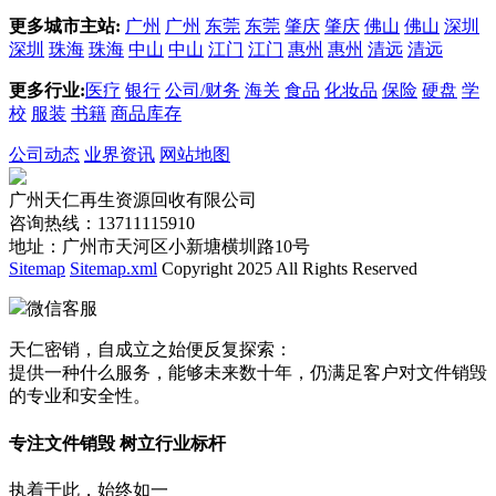
更多城市主站:
广州
广州
东莞
东莞
肇庆
肇庆
佛山
佛山
深圳
深圳
珠海
珠海
中山
中山
江门
江门
惠州
惠州
清远
清远
更多行业:
医疗
银行
公司/财务
海关
食品
化妆品
保险
硬盘
学
校
服装
书籍
商品库存
公司动态
业界资讯
网站地图
广州天仁再生资源回收有限公司
咨询热线：13711115910
地址：广州市天河区小新塘横圳路10号
Sitemap
Sitemap.xml
Copyright 2025 All Rights Reserved
微信客服
天仁密销，自成立之始便反复探索：
提供一种什么服务，能够未来数十年，仍满足客户对文件销毁
的专业和安全性。
专注文件销毁 树立行业标杆
执着于此，始终如一