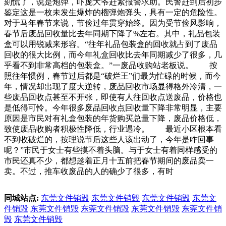
刻慌了，说是炮弹，吓庞大爷赶紧报警求助。民警赶到后初步
鉴定这是一枚未发生爆炸的榴弹炮弹头，具有一定的危险性。
对于马年春节来说，节俭过年贯穿始终。因为受节俭风影响，
春节后废品回收量比去年同期下降了%左右。其中，礼品包装
盒可以用锐减来形容。“往年礼品包装盒的回收就占到了废品
回收的很大比例，而今年礼盒回收比去年同期减少了很多，几
乎看不到非常高档的包装盒。”一废品收购站老板说。 按
照往年惯例，春节过后都是“破烂王”们最为忙碌的时候，而今
年，情况却出现了度大逆转，废品回收市场显得格外冷清，一
些废品回收点甚至不开张，即使有人往回收点送废品，价格也
是低得可怜。今年很多废品回收点回收量下降非常明显，主要
原因是市民对有礼盒包装的年货购买总量下降，废品价格低，
致使废品收购者积极性降低，行业遇冷。 最近小区根本看
不到收破烂的，按理说节后这些人该出动了，今年是咋回事
呢？”市民于女士有些摸不着头脑。与于女士有着同样感受的
市民还真不少，都想趁着正月十五前把春节期间的废品卖一
卖。不过，推车收废品的人的确少了很多，有时
同城站点:
东莞文件销毁
东莞文件销毁
东莞文件销毁
东莞文
件销毁
东莞文件销毁
东莞文件销毁
东莞文件销毁
东莞文件销
毁
东莞文件销毁