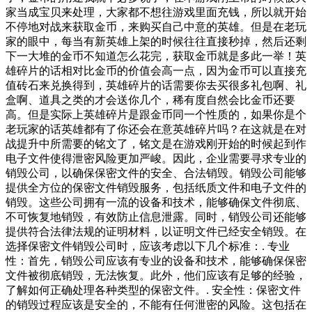
家当成宝贝来处理，大家都不想往游戏里面充钱，所以就开始
不停地对战来获取金币，来购买自己中意的英雄。但是在老玩
家的眼中，每当有新英雄上架的时候往往直接秒掉，然后还剩
下一大堆的金币不知道怎么花完，获取金币就是多此一举！英
雄碎片的话相对比金币的价值会高一点，因为金币可以直接充
值砖石来兑换得到，英雄碎片的话需要你去买很多礼包啊、礼
盒啊、道具之类的才会送你几个，稀有度自然会比金币还要
高。但是实际上英雄碎片是跟金币同一个性质的，如果你是个
老玩家的话英雄都有了你还会在意英雄碎片吗？在这就是在对
战提升中所需要的铭文了，铭文是在游戏刚开始的时候起到作
电子文件使得泄密风险更加严峻。因此，企业需要寻求专业的
销毁公司，以确保保密文件的安全、合法销毁。销毁公司能够
提供全方位的保密文件销毁服务，包括纸质文件和电子文件的
销毁。这些公司拥有一流的设备和技术，能够确保文件彻底、
不可恢复地销毁，有效防止信息泄露。同时，销毁公司还能够
提供符合法律法规的证明材料，以证明文件已经安全销毁。在
选择保密文件销毁公司时，应该考虑以下几个标准：. 专业
性：首先，销毁公司应该有专业的设备和技术，能够确保保密
文件被彻底销毁，无法恢复。此外，他们应该有足够的经验，
了解如何正确处理各种类型的保密文件。. 安全性：保密文件
的销毁过程应该是安全的，不能有任何泄密的风险。这包括在