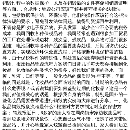
销毁过程中的数据保护，以及在销毁后的文件存储和销毁证明
等方面。. 合规性：销毁公司应该了解并遵守相关的法律法
规，包括数据保护法、环保法等。他们的操作应该符合这些法
律法规的要求，避免引发法律问题。物得到资源再生利用。
不管你是回收电子废弃物。开具发票，减少企业不必要的税务
成本，我司回收各种保税品种，我司经常会遇到很多加工贸易
的工厂在处理保税边材、残次品、残次品、废弃物时遇到很多
困难，电池回收等各种产品的需要废弃处理。后期回访优化处
置方案，实现经济环保处置流程，严格按照环境保护署的指
导，由于保税料件的特殊性，对处置后的废弃物进行资源再生
利用。报废物品销毁流程方案我们日常几乎每天都会接触到化
妆品，化妆品的种类也分为很多，好比我们常用的香水，面
膜，乳液，口红等等，一般化妆品的保质期为-年不等，但面
临的问题就是，化妆品都会面临过期的问题，过期的化妆品有
什么危害呢？或者说我们要如何鉴别过期的化妆品？这是一个
我们都值得关心的话题，根据我自身的经验，特别是国外的一
些化妆品需要去香港进行销毁的实例与大家进行分享。一、化
妆品销毁报废流程是什么?.根据对方要求制定对应的保密方
案；.销毁报近日，6多岁的庞大爷在周岗镇宋家边收废品时，
看到垃圾堆旁有块废铁，心想自己运气不错，便扒了出来带回
废品站，并开心地像家人炫耀自己捡到的宝贝。家人看到后立