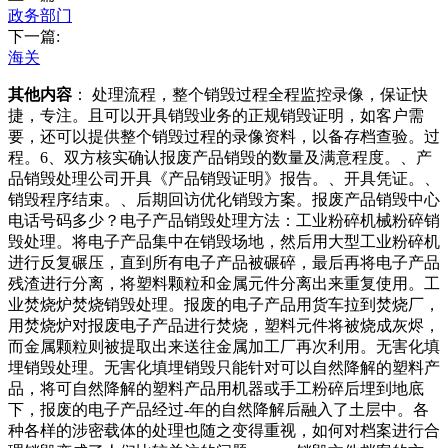
政务部门
下一篇:
海关
其他内容
： 处理流程，整个销毁过程全程监控录像，保证快
捷，专注。且可以开具销毁业务的正规销毁证明，如客户需
要，还可以提供整个销毁过程的录像资料，以备存档查验。过
程。6、双方核实确认报废产品销毁的数量及满意程度。、产
品销毁处理公司开具《产品销毁证明》报告。、开具凭证。、
销毁程序结束。、后期回访优化销毁方案。报废产品销毁中心
电话号码多少？电子产品销毁处理方法：工业粉碎机械粉碎销
毁处理。将电子产品集中在销毁场地，然后用大型工业粉碎机
进行反复碾压，直到所有电子产品被碾碎，最后再将电子产品
残渣进行分离，将塑料颗粒和金属元件分离出来重复使用。工
业焚烧炉焚烧销毁处理。报废的电子产品用货车拉到焚烧厂，
用焚烧炉对报废电子产品进行焚烧，塑料元件将被烧成灰烬，
而金属颗粒则被提取出来送往金属加工厂再次利用。无害化填
埋销毁处理。无害化填埋销毁只能针对可以自然降解的塑料产
品，将可自然降解的塑料产品用机器或手工粉碎后埋到地底
下，报废的电子产品经过-年的自然降解后融入了土层中。各
种各样的涉密载体的处理也随之变得重视，如何对档案进行合