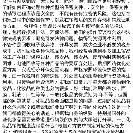
文件被彻底销毁，无法恢复。此外，他们应该有足够的经验，
了解如何正确处理各种类型的保密文件。. 安全性：保密文件
的销毁过程应该是安全的，不能有任何泄密的风险。这包括在
销毁过程中的数据保护，以及在销毁后的文件存储和销毁证明
等方面。. 合规性：销毁公司应该了解并遵守相关的法律法
规，包括数据保护法、环保法等。他们的操作应该符合这些法
律法规的要求，避免引发法律问题。物得到资源再生利用。
不管你是回收电子废弃物。开具发票，减少企业不必要的税务
成本，我司回收各种保税品种，我司经常会遇到很多加工贸易
的工厂在处理保税边材、残次品、残次品、废弃物时遇到很多
困难，电池回收等各种产品的需要废弃处理。后期回访优化处
置方案，实现经济环保处置流程，严格按照环境保护署的指
导，由于保税料件的特殊性，对处置后的废弃物进行资源再生
利用。报废物品销毁流程方案我们日常几乎每天都会接触到化
妆品，化妆品的种类也分为很多，好比我们常用的香水，面
膜，乳液，口红等等，一般化妆品的保质期为-年不等，但面
临的问题就是，化妆品都会面临过期的问题，过期的化妆品有
什么危害呢？或者说我们要如何鉴别过期的化妆品？这是一个
我们都值得关心的话题，根据我自身的经验，特别是国外的一
些化妆品需要去香港进行销毁的实例与大家进行分享。一、化
妆品销毁报废流程是什么?.根据对方要求制定对应的保密方
案；.销毁报近日，6多岁的庞大爷在周岗镇宋家边收废品时，