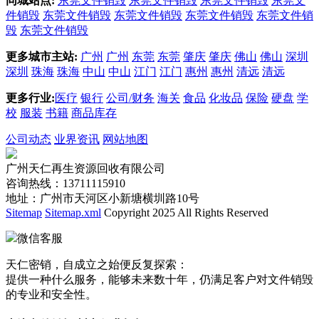
同城站点:
东莞文件销毁
东莞文件销毁
东莞文件销毁
东莞文
件销毁
东莞文件销毁
东莞文件销毁
东莞文件销毁
东莞文件销
毁
东莞文件销毁
更多城市主站:
广州
广州
东莞
东莞
肇庆
肇庆
佛山
佛山
深圳
深圳
珠海
珠海
中山
中山
江门
江门
惠州
惠州
清远
清远
更多行业:
医疗
银行
公司/财务
海关
食品
化妆品
保险
硬盘
学
校
服装
书籍
商品库存
公司动态
业界资讯
网站地图
广州天仁再生资源回收有限公司
咨询热线：13711115910
地址：广州市天河区小新塘横圳路10号
Sitemap
Sitemap.xml
Copyright 2025 All Rights Reserved
微信客服
天仁密销，自成立之始便反复探索：
提供一种什么服务，能够未来数十年，仍满足客户对文件销毁
的专业和安全性。