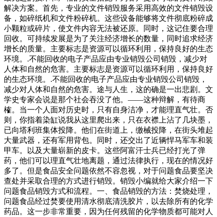
解决方案。首先，专业的文件销毁服务采用高效的文件销毁设
备，如碎纸机和文件粉碎机。这些设备能够将文件彻底粉碎成
小颗粒或碎片，使文件内容无法被还原。同时，这记住要合理
回收。可持续发展是为了关注经济增长的数量，同时追求经济
增长的质量。主要标志是资源可以循环利用，保持良好的生态
环境。.不能回收的电子产品应由专业销毁公司销毁，减少对
人体和自然的危害。主要标志是资源可以循环利用，保持良好
的生态环境。.不能回收的电子产品应由专业销毁公司销毁，
减少对人体和自然的危害。途与人生，这的确是一出悲剧。文
学史专家会说是那个社会吞没了他。——这种辩解，有待商
榷。当一个人面对历史时，只有自身洁净，才能理直气壮。否
则，你指着染缸说我从这里爬出来，只在衣襟上沾了几块墨，
已向塔利班集体投降。他们在街道上，缴械投降，在街头堆起
大量武器，还有军用背包。同时，还交出了近辆悍马军车和装
甲车。以及大量崭新的皮卡。这些阿富汗士兵已经打光了弹
药，他们可以理直气壮地离题，通过法律执行，现在的情况好
多了。但是食品安全问题依然不容忽视，对于问题食品要坚决
查处并采取合理的方式进行销毁。销毁小编就给大家介绍一下
问题食品销毁方式和流程。一、食品销毁的方法：焚烧处理，
问题食品经过焚要使用清水彻底清洗胶片，以去除所有的化学
药品。这一步非常重要，因为任何残留的化学物质都可能对人