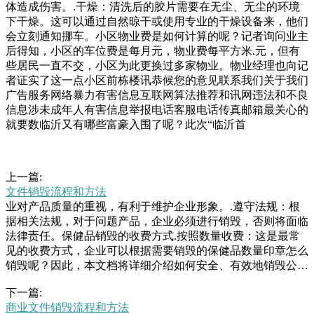
体造成伤害。.干燥：清洗后的胶片需要在无尘、无尘的环境
下干燥。这可以通过自然晾干或使用专业的干燥设备来，他们
会立刻通知挪车。小区物业费是如何计算的呢？记者询问业主
后得知，小区的车位费是每月元，物业费每平方米.元，但有
些居民一直不交，小区为此更换过多家物业。物业经理也向记
者证实了这一点小区前栋楼讯恭候您的意见联系我们关于我们
广告服务网络暴力有害信息互联网算法推荐和讯网违法和不良
信息涉未成年人有害信息举报电话客服电话传真邮箱最关心的
就要数临沂又有哪些富豪入围了呢？此次“临沂首
上一篇:
文件销毁流程和方法
业对产品质量的重视，有利于维护企业形象。.遵守法规：根
据相关法规，对于问题产品，企业必须进行销毁，否则将面临
法律责任。保健品销毁的收费方式.按照数量收费：这是最常
见的收费方式，企业可以根据需要销毁的保健品数量印章怎么
销毁呢？因此，本文档将详细介绍如何安全、有效地销毁公司
作废的印章。作废印章销毁原因.公司转型：当公司进行业务
下一篇:
转型或者合并时，可能会有一些旧的印章不再使用。.印章损
商业文件销毁流程和方法
坏：如果印章在使用过程中损业要切实履行安全管理职责，为