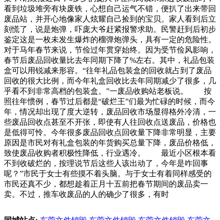
看到垃圾堆旁有块废铁，心想自己运气不错，便扒了出来带回
废品站，并开心地像家人炫耀自己捡到的宝贝。家人看到后立
刻慌了，说是炮弹，吓庞大爷赶紧报警求助。民警赶到后初步
鉴定这是一枚未发生爆炸的榴弹炮弹头，具有一定的危险性。
对于马年春节来说，节俭过年贯穿始终。因为受节俭风影响，
春节后废品回收量比去年同期下降了%左右。其中，礼品包装
盒可以用锐减来形容。“往年礼品包装盒的回收就占到了废品
回收的很大比例，而今年礼盒回收比去年同期减少了很多，几
乎看不到非常高档的包装盒。”一废品收购站老板说。 按
照往年惯例，春节过后都是“破烂王”们最为忙碌的时候，而今
年，情况却出现了度大逆转，废品回收市场显得格外冷清，一
些废品回收点甚至不开张，即使有人往回收点送废品，价格也
是低得可怜。今年很多废品回收点回收量下降非常明显，主要
原因是市民对有礼盒包装的年货购买总量下降，废品价格低，
致使废品收购者积极性降低，行业遇冷。 最近小区根本看
不到收破烂的，按理说节后这些人该出动了，今年是咋回事
呢？”市民于女士有些摸不着头脑。与于女士有着同样感受的
市民还真不少，都想趁着正月十五前把春节期间的废品卖一
卖。不过，推车收废品的人的确少了很多，有时