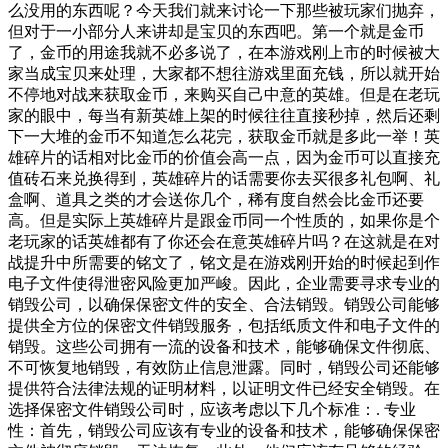
么没用的东西呢？今天我们就来讨论一下那些被玩家们抛弃，
但对于一小部分人来讲却是宝贝的东西吧。第一个就是金币
了，金币的用途我就不必多说了，在本游戏刚上市的时候被大
家当成宝贝来处理，大家都不想往游戏里面充钱，所以就开始
不停地对战来获取金币，来购买自己中意的英雄。但是在老玩
家的眼中，每当有新英雄上架的时候往往直接秒掉，然后还剩
下一大堆的金币不知道怎么花完，获取金币就是多此一举！英
雄碎片的话相对比金币的价值会高一点，因为金币可以直接充
值砖石来兑换得到，英雄碎片的话需要你去买很多礼包啊、礼
盒啊、道具之类的才会送你几个，稀有度自然会比金币还要
高。但是实际上英雄碎片是跟金币同一个性质的，如果你是个
老玩家的话英雄都有了你还会在意英雄碎片吗？在这就是在对
战提升中所需要的铭文了，铭文是在游戏刚开始的时候起到作
电子文件使得泄密风险更加严峻。因此，企业需要寻求专业的
销毁公司，以确保保密文件的安全、合法销毁。销毁公司能够
提供全方位的保密文件销毁服务，包括纸质文件和电子文件的
销毁。这些公司拥有一流的设备和技术，能够确保文件彻底、
不可恢复地销毁，有效防止信息泄露。同时，销毁公司还能够
提供符合法律法规的证明材料，以证明文件已经安全销毁。在
选择保密文件销毁公司时，应该考虑以下几个标准：. 专业
性：首先，销毁公司应该有专业的设备和技术，能够确保保密