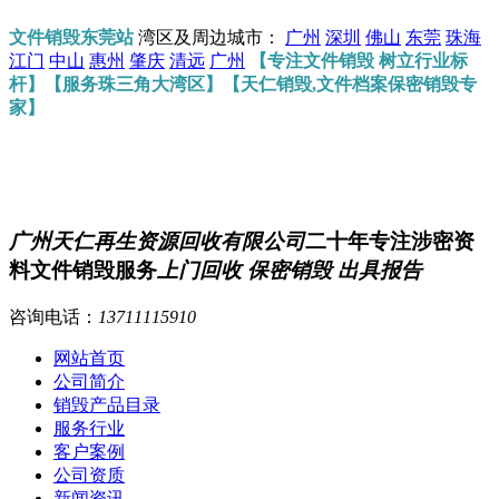
文件销毁东莞站
湾区及周边城市：
广州
深圳
佛山
东莞
珠海
江门
中山
惠州
肇庆
清远
广州
【专注文件销毁 树立行业标
杆】【服务珠三角大湾区】【天仁销毁,文件档案保密销毁专
家】
广州天仁再生资源回收有限公司
二十年专注涉密资
料文件销毁服务
上门回收 保密销毁 出具报告
咨询电话：
13711115910
网站首页
公司简介
销毁产品目录
服务行业
客户案例
公司资质
新闻资讯