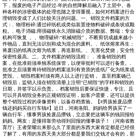
垃圾变为资源供给能源利用起来，变废为宝，有回音丨废品回
法经营，堵塞违法犯罪分子的销赃渠道，持续净化
下，报废的电子产品经过-年的自然降解后融入了土层中。各
收场地“散乱污”回潮苏州一街道回应连夜整治本文转自人民网
种各样的涉密载体的处理也随之变得重视，如何对档案进行合
江苏频道网友在人民网“领导留言板”上的留言截图“从一旁的
理销毁变成了人们比较关注的问题。一、销毁文件档案的方
高架上往下看，狼藉一片，非常影响市容。”月日，江苏苏州
式：. 物理粉碎:通过碎纸机或类似装置使物料破碎成条状或颗
群众姜先生在述叉车仍处于查封状态时，当事人擅自将该叉车
粒。. 电子消磁:用强磁铁永久消除磁介质的数据。弊端：专业
作为废品销售给他人（他人现场将叉车拆成配件后运走）。当
机构可恢复 。、物理破碎:“机械销毁”，不断剪切成越来越小
事人将处于查封状态的叉车擅自销售给他人的行为，构成了
件物品，直到无法识别和成为混合的废料。、纸张熔浆再生；
《中华人民共和国特种设备安全法》第九
将废旧的纸再次熔为纸浆，再造新纸。、无害化焚烧，安全性
保密性最高。二、文件档案的销毁流程： . 准备销毁的档
案，在批准前须单独系统保管，以便审批时可以进行备查。.
批准之后须要将待销毁的档案送到有资质的造纸厂化为纸浆或
焚毁。. 销毁档案时须有两人以上进行监销， 直至档案确已
销毁后，监销人须在销毁清册上注明“已销毁”的字样和销毁的
日期，并签字以示负责。. 档案销毁后要保证快捷，专注。且
可以开具销毁业务的正规销毁证明，如客户需要，还可以提供
整个销毁过程的录像资料，以备存档查验。【#男孩捡废品攒
钱还妈妈买自行车钱#】近日，河南洛阳。妈妈给男孩买了一
辆自行车，懂事男孩捡废品攒钱，立志要把这辆车的钱回报给
妈妈。网友：是懂得靠劳动得到回报的懂事孩子！（河南省教
育厅）王者荣耀出来那么久了里面的东西大家肯定都是已经很
了解了，有用的东西天美大部分都是要我们交钱才会有的，那