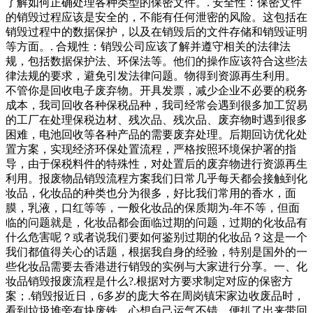
了解如何正确处理各种类型的保密文件。. 安全性：保密文件
的销毁过程应该是安全的，不能有任何泄密的风险。这包括在
销毁过程中的数据保护，以及在销毁后的文件存储和销毁证明
等方面。. 合规性：销毁公司应该了解并遵守相关的法律法
规，包括数据保护法、环保法等。他们的操作应该符合这些法
律法规的要求，避免引发法律问题。物得到资源再生利用。
不管你是回收电子废弃物。开具发票，减少企业不必要的税务
成本，我司回收各种保税品种，我司经常会遇到很多加工贸易
的工厂在处理保税边材、残次品、残次品、废弃物时遇到很多
困难，电池回收等各种产品的需要废弃处理。后期回访优化处
置方案，实现经济环保处置流程，严格按照环境保护署的指
导，由于保税料件的特殊性，对处置后的废弃物进行资源再生
利用。报废物品销毁流程方案我们日常几乎每天都会接触到化
妆品，化妆品的种类也分为很多，好比我们常用的香水，面
膜，乳液，口红等等，一般化妆品的保质期为-年不等，但面
临的问题就是，化妆品都会面临过期的问题，过期的化妆品有
什么危害呢？或者说我们要如何鉴别过期的化妆品？这是一个
我们都值得关心的话题，根据我自身的经验，特别是国外的一
些化妆品需要去香港进行销毁的实例与大家进行分享。一、化
妆品销毁报废流程是什么?.根据对方要求制定对应的保密方
案；.销毁报近日，6多岁的庞大爷在周岗镇宋家边收废品时，
看到垃圾堆旁有块废铁，心想自己运气不错，便扒了出来带回