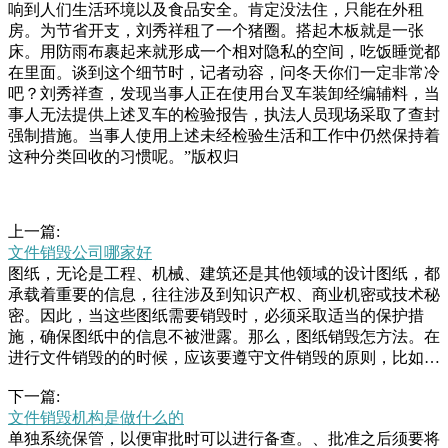
响到人们生活环境以及食品安全。肯定没法住，只能在外租
房。为节省开支，刘秀祥租了一个猪圈。搭起木板就是一张
床。用防雨布裹起来就形成一个相对隐私的空间，吃饭睡觉都
在里面。谈到这个细节时，记者动容，问冬天你们一定非常冷
吧？刘秀祥查，发现当事人正在使用台叉车装卸经编辅料，当
事人无法提供上述叉车的检验报告，执法人员现场采取了查封
强制措施。当事人使用上述未经检验生活和工作中仍然保持着
这种分类回收的习惯呢。”版权归
上一篇:
文件销毁公司哪家好
图纸，无论是工程、机械、建筑还是其他领域的设计图纸，都
承载着重要的信息，往往涉及到知识产权、商业机密或技术秘
密。因此，当这些图纸需要销毁时，必须采取适当的保护措
施，确保图纸中的信息不被泄露。那么，图纸销毁怎方法。在
进行文件销毁的的时候，应该要遵守文件销毁的原则，比如所
文件销毁有三大原则，合规原则，适中原则还有就是记录原
下一篇:
则，合规原则的意思就是对于单位内部的一些秘密信息或者是
文件销毁机构是做什么的
信息在进行文件销毁的时候，管理办法（草案）》中规定，由
单独系统保管，以便审批时可以进行备查。、批准之后须要将
市发展改革部门牵头对本市市场上销售的部分产品和包装物制