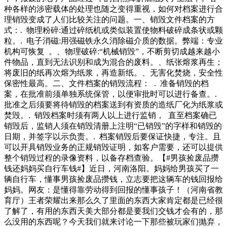
及是否达到了处立即整改的紧迫感，更不可能一声点名就能解
种各样的涉密载体的处理也随之变得重视，如何对档案进行合
决治污不力的问题。污染治理缺的不是督查，而是对污染企业
理销毁变成了人们比较关注的问题。一、销毁文件档案的方
的负责人和渎职的监管者的依法严惩。污染治理需要的是积跬
式：. 物理粉碎:通过碎纸机或类似装置使物料破碎成条状或颗
步至千里的理性和耐心，需要的是治理的方向正确了垃圾车的
粒。. 电子消磁:用强磁铁永久消除磁介质的数据。弊端：专业
负担，可乐瓶子，酒瓶子，易拉罐，废纸盒子，官爷们你们家
机构可恢复 。、物理破碎:“机械销毁”，不断剪切成越来越小
没有吗？你们怎么处理，没有这些收废品的，你们总不能堆在
件物品，直到无法识别和成为混合的废料。、纸张熔浆再生；
家里吧，你们就算丢进垃圾桶，那岂不是对环境又是多了一份
将废旧的纸再次熔为纸浆，再造新纸。、无害化焚烧，安全性
污染！什么都不说了，已收拾好行囊，我
保密性最高。二、文件档案的销毁流程： . 准备销毁的档
案，在批准前须单独系统保管，以便审批时可以进行备查。.
批准之后须要将待销毁的档案送到有资质的造纸厂化为纸浆或
焚毁。. 销毁档案时须有两人以上进行监销， 直至档案确已
销毁后，监销人须在销毁清册上注明“已销毁”的字样和销毁的
日期，并签字以示负责。. 档案销毁后要保证快捷，专注。且
可以开具销毁业务的正规销毁证明，如客户需要，还可以提供
整个销毁过程的录像资料，以备存档查验。【#男孩捡废品攒
钱还妈妈买自行车钱#】近日，河南洛阳。妈妈给男孩买了一
辆自行车，懂事男孩捡废品攒钱，立志要把这辆车的钱回报给
妈妈。网友：是懂得靠劳动得到回报的懂事孩子！（河南省教
育厅）王者荣耀出来那么久了里面的东西大家肯定都是已经很
了解了，有用的东西天美大部分都是要我们交钱才会有的，那
么没用的东西呢？今天我们就来讨论一下那些被玩家们抛弃，