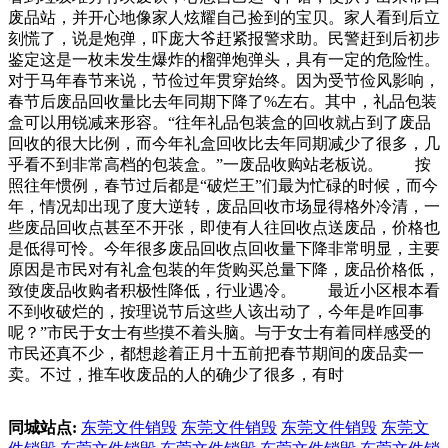
废品站，并开心地像家人炫耀自己捡到的宝贝。家人看到后立
刻慌了，说是炮弹，吓庞大爷赶紧报警求助。民警赶到后初步
鉴定这是一枚未发生爆炸的榴弹炮弹头，具有一定的危险性。
对于马年春节来说，节俭过年贯穿始终。因为受节俭风影响，
春节后废品回收量比去年同期下降了%左右。其中，礼品包装
盒可以用锐减来形容。“往年礼品包装盒的回收就占到了废品
回收的很大比例，而今年礼盒回收比去年同期减少了很多，几
乎看不到非常高档的包装盒。”一废品收购站老板说。 按
照往年惯例，春节过后都是“破烂王”们最为忙碌的时候，而今
年，情况却出现了度大逆转，废品回收市场显得格外冷清，一
些废品回收点甚至不开张，即使有人往回收点送废品，价格也
是低得可怜。今年很多废品回收点回收量下降非常明显，主要
原因是市民对有礼盒包装的年货购买总量下降，废品价格低，
致使废品收购者积极性降低，行业遇冷。 最近小区根本看
不到收破烂的，按理说节后这些人该出动了，今年是咋回事
呢？”市民于女士有些摸不着头脑。与于女士有着同样感受的
市民还真不少，都想趁着正月十五前把春节期间的废品卖一
卖。不过，推车收废品的人的确少了很多，有时
同城站点:
东莞文件销毁
东莞文件销毁
东莞文件销毁
东莞文