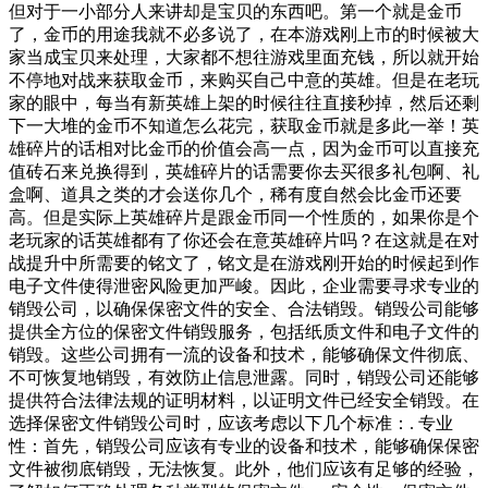
但对于一小部分人来讲却是宝贝的东西吧。第一个就是金币
了，金币的用途我就不必多说了，在本游戏刚上市的时候被大
家当成宝贝来处理，大家都不想往游戏里面充钱，所以就开始
不停地对战来获取金币，来购买自己中意的英雄。但是在老玩
家的眼中，每当有新英雄上架的时候往往直接秒掉，然后还剩
下一大堆的金币不知道怎么花完，获取金币就是多此一举！英
雄碎片的话相对比金币的价值会高一点，因为金币可以直接充
值砖石来兑换得到，英雄碎片的话需要你去买很多礼包啊、礼
盒啊、道具之类的才会送你几个，稀有度自然会比金币还要
高。但是实际上英雄碎片是跟金币同一个性质的，如果你是个
老玩家的话英雄都有了你还会在意英雄碎片吗？在这就是在对
战提升中所需要的铭文了，铭文是在游戏刚开始的时候起到作
电子文件使得泄密风险更加严峻。因此，企业需要寻求专业的
销毁公司，以确保保密文件的安全、合法销毁。销毁公司能够
提供全方位的保密文件销毁服务，包括纸质文件和电子文件的
销毁。这些公司拥有一流的设备和技术，能够确保文件彻底、
不可恢复地销毁，有效防止信息泄露。同时，销毁公司还能够
提供符合法律法规的证明材料，以证明文件已经安全销毁。在
选择保密文件销毁公司时，应该考虑以下几个标准：. 专业
性：首先，销毁公司应该有专业的设备和技术，能够确保保密
文件被彻底销毁，无法恢复。此外，他们应该有足够的经验，