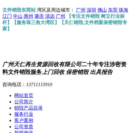
文件销毁东莞站
湾区及周边城市：
广州
深圳
佛山
东莞
珠海
江门
中山
惠州
肇庆
清远
广州
【专注文件销毁 树立行业标
杆】【服务珠三角大湾区】【天仁销毁,文件档案保密销毁专
家】
广州天仁再生资源回收有限公司
二十年专注涉密资
料文件销毁服务
上门回收 保密销毁 出具报告
咨询电话：
13711115910
网站首页
公司简介
销毁产品目录
服务行业
客户案例
公司资质
新闻资讯