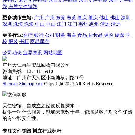
件销毁
东莞文件销毁
东莞文件销毁
东莞文件销毁
东莞文件销
毁
东莞文件销毁
更多城市主站:
广州
广州
东莞
东莞
肇庆
肇庆
佛山
佛山
深圳
深圳
珠海
珠海
中山
中山
江门
江门
惠州
惠州
清远
清远
更多行业:
医疗
银行
公司/财务
海关
食品
化妆品
保险
硬盘
学
校
服装
书籍
商品库存
公司动态
业界资讯
网站地图
广州天仁再生资源回收有限公司
咨询热线：13711115910
地址：广州市天河区小新塘横圳路10号
Sitemap
Sitemap.xml
Copyright 2025 All Rights Reserved
微信客服
天仁密销，自成立之始便反复探索：
提供一种什么服务，能够未来数十年，仍满足客户对文件销毁
的专业和安全性。
专注文件销毁 树立行业标杆