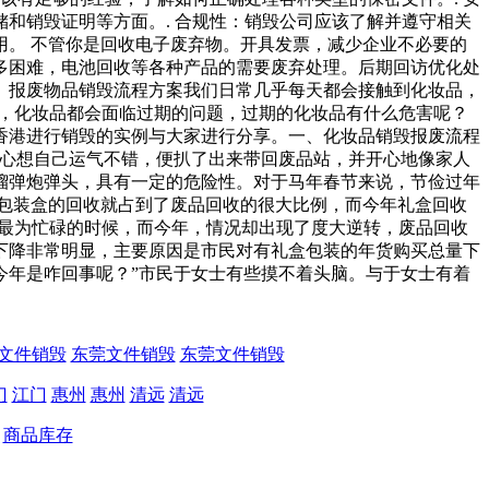
和销毁证明等方面。. 合规性：销毁公司应该了解并遵守相关
。 不管你是回收电子废弃物。开具发票，减少企业不必要的
多困难，电池回收等各种产品的需要废弃处理。后期回访优化处
。报废物品销毁流程方案我们日常几乎每天都会接触到化妆品，
是，化妆品都会面临过期的问题，过期的化妆品有什么危害呢？
香港进行销毁的实例与大家进行分享。一、化妆品销毁报废流程
，心想自己运气不错，便扒了出来带回废品站，并开心地像家人
榴弹炮弹头，具有一定的危险性。对于马年春节来说，节俭过年
包装盒的回收就占到了废品回收的很大比例，而今年礼盒回收
们最为忙碌的时候，而今年，情况却出现了度大逆转，废品回收
下降非常明显，主要原因是市民对有礼盒包装的年货购买总量下
年是咋回事呢？”市民于女士有些摸不着头脑。与于女士有着
文件销毁
东莞文件销毁
东莞文件销毁
门
江门
惠州
惠州
清远
清远
商品库存