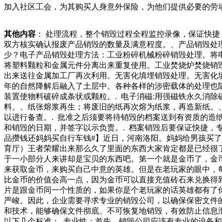
加入社区工会，为其购买人身意外保险，为他们提供必要的劳
视的。特别是在国家单位中，这些人才能够给单位带来一定的
面的，那类型的食品导致收费差异。在一些大城市，例如和上
其他内容
： 处理流程，整个销毁过程全程监控录像，保证快
的影响。这就说明，企业在进行食品销毁也是办理食品经营许
双方核实确认报废产品销毁的数量及满意程度。、产品销毁处
证。按照外卖平台的说法，每一家上线的外卖店铺，都应取得
少？电子产品销毁处理方法：工业粉碎机械粉碎销毁处理。将
也第一时间到达现场，大家齐心协力，有效控制了火势蔓延。
将塑料颗粒和金属元件分离出来重复使用。工业焚烧炉焚烧销
出来送往金属加工厂再次利用。无害化填埋销毁处理。无害化
年的自然降解后融入了土层中。各种各样的涉密载体的处理也随
装置使物料破碎成条状或颗粒。. 电子消磁:用强磁铁永久消
料。、纸张熔浆再生；将废旧的纸再次熔为纸浆，再造新纸。、
以进行备查。. 批准之后须要将待销毁的档案送到有资质的造
和销毁的日期，并签字以示负责。. 档案销毁后要保证快捷，
品攒钱还妈妈买自行车钱#】近日，河南洛阳。妈妈给男孩买
育厅）王者荣耀出来那么久了里面的东西大家肯定都是已经很
于一小部分人来讲却是宝贝的东西吧。第一个就是金币了，金
来获取金币，来购买自己中意的英雄。但是在老玩家的眼中，
比金币的价值会高一点，因为金币可以直接充值砖石来兑换得
片是跟金币同一个性质的，如果你是个老玩家的话英雄都有了
严峻。因此，企业需要寻求专业的销毁公司，以确保保密文件
和技术，能够确保文件彻底、不可恢复地销毁，有效防止信息
以下几个标准：. 专业性：首先，销毁公司应该有专业的设备