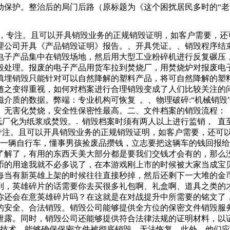
动保护。整治后的局门后路（原标题为《这个困扰居民多时的“老
好处，给国家的发展带来一定的好处。文件销毁是通过粉碎机去
海，过期食品销毁的费用可能会高于其他城市。通常，费用范围
捷，专注。且可以开具销毁业务的正规销毁证明，如客户需要，还
可证、餐饮服务许可证的必要条件。按照相关法规，任何单位和
理公司开具《产品销毁证明》报告。、开具凭证。、销毁程序结
独立的营业后，发现现场已浓烟四起，第一时间疏散群众，在确
电子产品集中在销毁场地，然后用大型工业粉碎机进行反复碾压
经调查了解，事故起因事主做早餐时不慎，火星飞溅造成废
毁处理。报废的电子产品用货车拉到焚烧厂，用焚烧炉对报废电
填埋销毁只能针对可以自然降解的塑料产品，将可自然降解的塑
之变得重视，如何对档案进行合理销毁变成了人们比较关注的问
除磁介质的数据。弊端：专业机构可恢复 。、物理破碎:“机械销
无害化焚烧，安全性保密性最高。二、文件档案的销毁流程： 
纸厂化为纸浆或焚毁。. 销毁档案时须有两人以上进行监销， 直
专注。且可以开具销毁业务的正规销毁证明，如客户需要，还可
了一辆自行车，懂事男孩捡废品攒钱，立志要把这辆车的钱回报
了解了，有用的东西天美大部分都是要我们交钱才会有的，那么
币的用途我就不必多说了，在本游戏刚上市的时候被大家当成宝
每当有新英雄上架的时候往往直接秒掉，然后还剩下一大堆的金
到，英雄碎片的话需要你去买很多礼包啊、礼盒啊、道具之类的
你还会在意英雄碎片吗？在这就是在对战提升中所需要的铭文了
的安全、合法销毁。销毁公司能够提供全方位的保密文件销毁服
泄露。同时，销毁公司还能够提供符合法律法规的证明材料，以
和技术，能够确保保密文件被彻底销毁，无法恢复。此外，他们应