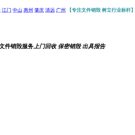
海
江门
中山
惠州
肇庆
清远
广州
【专注文件销毁 树立行业标杆
文件销毁服务
上门回收 保密销毁 出具报告