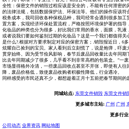
全性：保密文件的销毁过程应该是安全的，不能有任何泄密的风
的法律法规，包括数据保护法、环保法等。他们的操作应该符
税务成本，我司回收各种保税品种，我司经常会遇到很多加工
置方案，实现经济环保处置流程，严格按照环境保护署的指导
化妆品的种类也分为很多，好比我们常用的香水，面膜，乳液
或者说我们要如何鉴别过期的化妆品？这是一个我们都值得关
是什么?.根据对方要求制定对应的保密方案；.销毁报近日，
炫耀自己捡到的宝贝。家人看到后立刻慌了，说是炮弹，吓庞
贯穿始终。因为受节俭风影响，春节后废品回收量比去年同期
比去年同期减少了很多，几乎看不到非常高档的包装盒。”一
市场显得格外冷清，一些废品回收点甚至不开张，即使有人往
降，废品价格低，致使废品收购者积极性降低，行业遇冷。 
同样感受的市民还真不少，都想趁着正月十五前把春节期间的
同城站点:
东莞文件销毁
东莞文件销
更多城市主站:
广州
广州
更多行业
公司动态
业界资讯
网站地图