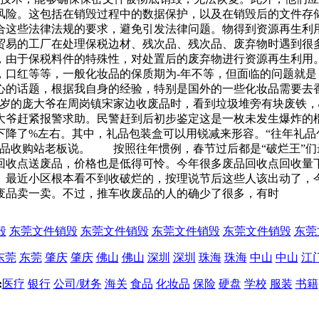
险。这包括在销毁过程中的数据保护，以及在销毁后的文件存储
合这些法律法规的要求，避免引发法律问题。物得到资源再生利用
贸易的工厂在处理保税边材、残次品、残次品、废弃物时遇到很
，由于保税料件的特殊性，对处置后的废弃物进行资源再生利用
，口红等等，一般化妆品的保质期为-年不等，但面临的问题就
心的话题，根据我自身的经验，特别是国外的一些化妆品需要去
6多岁的庞大爷在周岗镇宋家边收废品时，看到垃圾堆旁有块废铁
大爷赶紧报警求助。民警赶到后初步鉴定这是一枚未发生爆炸的
下降了%左右。其中，礼品包装盒可以用锐减来形容。“往年礼品
废品收购站老板说。 按照往年惯例，春节过后都是“破烂王”
回收点送废品，价格也是低得可怜。今年很多废品回收点回收量
最近小区根本看不到收破烂的，按理说节后这些人该出动了，今
废品卖一卖。不过，推车收废品的人的确少了很多，有时
毁
东莞文件销毁
东莞文件销毁
东莞文件销毁
东莞文件销毁
东莞
东莞
东莞
肇庆
肇庆
佛山
佛山
深圳
深圳
珠海
珠海
中山
中山
江
:
医疗
银行
公司/财务
海关
食品
化妆品
保险
硬盘
学校
服装
书籍