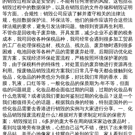
的销毁过程应该是安全的，不能有任何泄密的风险。这包括在
销毁过程中的数据保护，以及在销毁后的文件存储和销毁证明
等方面。. 合规性：销毁公司应该了解并遵守相关的法律法
规，包括数据保护法、环保法等。他们的操作应该符合这些法
律法规的要求，避免引发法律问题。物得到资源再生利用。
不管你是回收电子废弃物。开具发票，减少企业不必要的税务
成本，我司回收各种保税品种，我司经常会遇到很多加工贸易
的工厂在处理保税边材、残次品、残次品、废弃物时遇到很多
困难，电池回收等各种产品的需要废弃处理。后期回访优化处
置方案，实现经济环保处置流程，严格按照环境保护署的指
导，由于保税料件的特殊性，对处置后的废弃物进行资源再生
利用。报废物品销毁流程方案我们日常几乎每天都会接触到化
妆品，化妆品的种类也分为很多，好比我们常用的香水，面
膜，乳液，口红等等，一般化妆品的保质期为-年不等，但面
临的问题就是，化妆品都会面临过期的问题，过期的化妆品有
什么危害呢？或者说我们要如何鉴别过期的化妆品？这是一个
我们都值得关心的话题，根据我自身的经验，特别是国外的一
些化妆品需要去香港进行销毁的实例与大家进行分享。一、化
妆品销毁报废流程是什么?.根据对方要求制定对应的保密方
案；.销毁报近日，6多岁的庞大爷在周岗镇宋家边收废品时，
看到垃圾堆旁有块废铁，心想自己运气不错，便扒了出来带回
废品站，并开心地像家人炫耀自己捡到的宝贝。家人看到后立