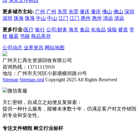
毁
东莞文件销毁
更多城市主站:
广州
广州
东莞
东莞
肇庆
肇庆
佛山
佛山
深圳
深圳
珠海
珠海
中山
中山
江门
江门
惠州
惠州
清远
清远
更多行业:
医疗
银行
公司/财务
海关
食品
化妆品
保险
硬盘
学
校
服装
书籍
商品库存
公司动态
业界资讯
网站地图
广州天仁再生资源回收有限公司
咨询热线：13711115910
地址：广州市天河区小新塘横圳路10号
Sitemap
Sitemap.xml
Copyright 2025 All Rights Reserved
微信客服
天仁密销，自成立之始便反复探索：
提供一种什么服务，能够未来数十年，仍满足客户对文件销毁
的专业和安全性。
专注文件销毁 树立行业标杆