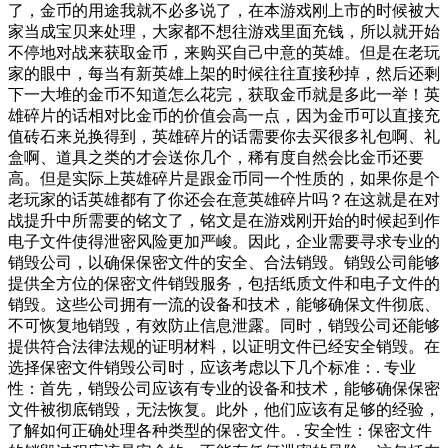
了，金币的用途我就不必多说了，在本游戏刚上市的时候被大
家当成宝贝来处理，大家都不想往游戏里面充钱，所以就开始
不停地对战来获取金币，来购买自己中意的英雄。但是在老玩
家的眼中，每当有新英雄上架的时候往往直接秒掉，然后还剩
下一大堆的金币不知道怎么花完，获取金币就是多此一举！英
雄碎片的话相对比金币的价值会高一点，因为金币可以直接充
值砖石来兑换得到，英雄碎片的话需要你去买很多礼包啊、礼
盒啊、道具之类的才会送你几个，稀有度自然会比金币还要
高。但是实际上英雄碎片是跟金币同一个性质的，如果你是个
老玩家的话英雄都有了你还会在意英雄碎片吗？在这就是在对
战提升中所需要的铭文了，铭文是在游戏刚开始的时候起到作
电子文件使得泄密风险更加严峻。因此，企业需要寻求专业的
销毁公司，以确保保密文件的安全、合法销毁。销毁公司能够
提供全方位的保密文件销毁服务，包括纸质文件和电子文件的
销毁。这些公司拥有一流的设备和技术，能够确保文件彻底、
不可恢复地销毁，有效防止信息泄露。同时，销毁公司还能够
提供符合法律法规的证明材料，以证明文件已经安全销毁。在
选择保密文件销毁公司时，应该考虑以下几个标准：. 专业
性：首先，销毁公司应该有专业的设备和技术，能够确保保密
文件被彻底销毁，无法恢复。此外，他们应该有足够的经验，
了解如何正确处理各种类型的保密文件。. 安全性：保密文件