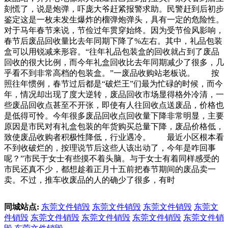
刻慌了，说是炮弹，吓庞大爷赶紧报警求助。民警赶到后初步
鉴定这是一枚未发生爆炸的榴弹炮弹头，具有一定的危险性。
对于马年春节来说，节俭过年贯穿始终。因为受节俭风影响，
春节后废品回收量比去年同期下降了%左右。其中，礼品包装
盒可以用锐减来形容。“往年礼品包装盒的回收就占到了废品
回收的很大比例，而今年礼盒回收比去年同期减少了很多，几
乎看不到非常高档的包装盒。”一废品收购站老板说。 按
照往年惯例，春节过后都是“破烂王”们最为忙碌的时候，而今
年，情况却出现了度大逆转，废品回收市场显得格外冷清，一
些废品回收点甚至不开张，即使有人往回收点送废品，价格也
是低得可怜。今年很多废品回收点回收量下降非常明显，主要
原因是市民对有礼盒包装的年货购买总量下降，废品价格低，
致使废品收购者积极性降低，行业遇冷。 最近小区根本看
不到收破烂的，按理说节后这些人该出动了，今年是咋回事
呢？”市民于女士有些摸不着头脑。与于女士有着同样感受的
市民还真不少，都想趁着正月十五前把春节期间的废品卖一
卖。不过，推车收废品的人的确少了很多，有时
同城站点:
东莞文件销毁
东莞文件销毁
东莞文件销毁
东莞文
件销毁
东莞文件销毁
东莞文件销毁
东莞文件销毁
东莞文件销