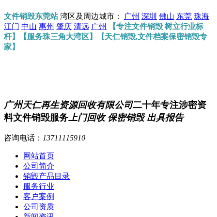
文件销毁东莞站
湾区及周边城市：
广州
深圳
佛山
东莞
珠海
江门
中山
惠州
肇庆
清远
广州
【专注文件销毁 树立行业标
杆】【服务珠三角大湾区】【天仁销毁,文件档案保密销毁专
家】
广州天仁再生资源回收有限公司
二十年专注涉密资
料文件销毁服务
上门回收 保密销毁 出具报告
咨询电话：
13711115910
网站首页
公司简介
销毁产品目录
服务行业
客户案例
公司资质
新闻资讯