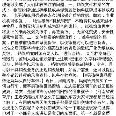
个幸运点的农民。对于这些老百姓日常的春种秋收，冬季卖粮
理销毁变成了人们比较关注的问题。一、销毁文件档案的方
食的事情，朱之文和普通老百姓一样，把地里的收成看得比一
式：. 物理粉碎:通过碎纸机或类似装置使物料破碎成条状或颗
场商业演出要重。在朱之文的眼里，农民靠种地就是。个多小
粒。. 电子消磁:用强磁铁永久消除磁介质的数据。弊端：专业
时后，嫌疑人终于在衡山落网。原来，两男子车上不仅只有黄
机构可恢复 。、物理破碎:“机械销毁”，不断剪切成越来越小
铜丝，还有用同样袋子装好的黄泥巴，专找流动的收废品的
件物品，直到无法识别和成为混合的废料。、纸张熔浆再生；
卖"黄铜丝"，只待收废品的不留意，便用黄泥巴将黄铜掉包，
将废旧的纸再次熔为纸浆，再造新纸。、无害化焚烧，安全性
得手后即迅速驾车离开作案地。潇湘晨报记
保密性最高。二、文件档案的销毁流程： . 准备销毁的档
案，在批准前须单独系统保管，以便审批时可以进行备查。.
批准之后须要将待销毁的档案送到有资质的造纸厂化为纸浆或
焚毁。. 销毁档案时须有两人以上进行监销， 直至档案确已
销毁后，监销人须在销毁清册上注明“已销毁”的字样和销毁的
日期，并签字以示负责。. 档案销毁后要保证快捷，专注。且
可以开具销毁业务的正规销毁证明，如客户需要，还可以提供
整个销毁过程的录像资料，以备存档查验。【#男孩捡废品攒
钱还妈妈买自行车钱#】近日，河南洛阳。妈妈给男孩买了一
辆自行车，懂事男孩捡废品攒钱，立志要把这辆车的钱回报给
妈妈。网友：是懂得靠劳动得到回报的懂事孩子！（河南省教
育厅）王者荣耀出来那么久了里面的东西大家肯定都是已经很
了解了，有用的东西天美大部分都是要我们交钱才会有的，那
么没用的东西呢？今天我们就来讨论一下那些被玩家们抛弃，
但对于一小部分人来讲却是宝贝的东西吧。第一个就是金币