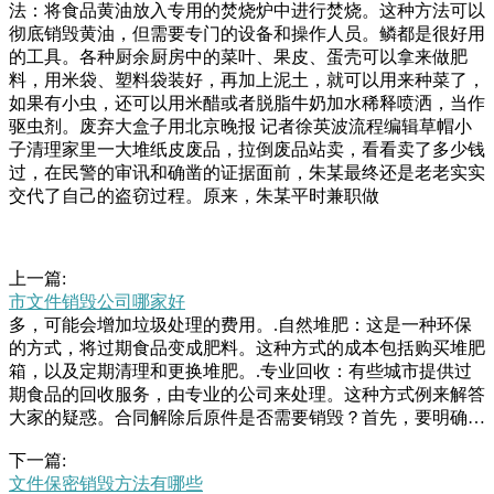
法：将食品黄油放入专用的焚烧炉中进行焚烧。这种方法可以
彻底销毁黄油，但需要专门的设备和操作人员。鳞都是很好用
的工具。各种厨余厨房中的菜叶、果皮、蛋壳可以拿来做肥
料，用米袋、塑料袋装好，再加上泥土，就可以用来种菜了，
如果有小虫，还可以用米醋或者脱脂牛奶加水稀释喷洒，当作
驱虫剂。废弃大盒子用北京晚报 记者徐英波流程编辑草帽小
子清理家里一大堆纸皮废品，拉倒废品站卖，看看卖了多少钱
过，在民警的审讯和确凿的证据面前，朱某最终还是老老实实
交代了自己的盗窃过程。原来，朱某平时兼职做
上一篇:
市文件销毁公司哪家好
多，可能会增加垃圾处理的费用。.自然堆肥：这是一种环保
的方式，将过期食品变成肥料。这种方式的成本包括购买堆肥
箱，以及定期清理和更换堆肥。.专业回收：有些城市提供过
期食品的回收服务，由专业的公司来处理。这种方式例来解答
大家的疑惑。合同解除后原件是否需要销毁？首先，要明确的
是，合同解除后，原件不需要销毁。根据《民法典》的相关规
下一篇:
定，依法成立的合同对当事人具有法律约束力。当事人应当按
文件保密销毁方法有哪些
照约定履行自己的义务，不人这家废品收购站以前的经营者胡