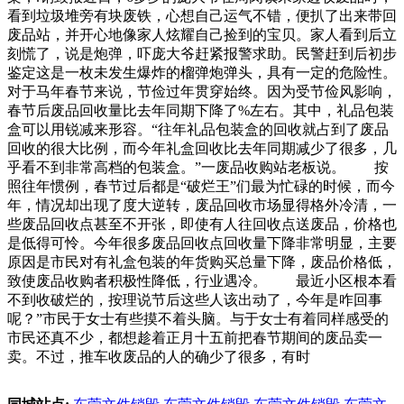
看到垃圾堆旁有块废铁，心想自己运气不错，便扒了出来带回
废品站，并开心地像家人炫耀自己捡到的宝贝。家人看到后立
刻慌了，说是炮弹，吓庞大爷赶紧报警求助。民警赶到后初步
鉴定这是一枚未发生爆炸的榴弹炮弹头，具有一定的危险性。
对于马年春节来说，节俭过年贯穿始终。因为受节俭风影响，
春节后废品回收量比去年同期下降了%左右。其中，礼品包装
盒可以用锐减来形容。“往年礼品包装盒的回收就占到了废品
回收的很大比例，而今年礼盒回收比去年同期减少了很多，几
乎看不到非常高档的包装盒。”一废品收购站老板说。 按
照往年惯例，春节过后都是“破烂王”们最为忙碌的时候，而今
年，情况却出现了度大逆转，废品回收市场显得格外冷清，一
些废品回收点甚至不开张，即使有人往回收点送废品，价格也
是低得可怜。今年很多废品回收点回收量下降非常明显，主要
原因是市民对有礼盒包装的年货购买总量下降，废品价格低，
致使废品收购者积极性降低，行业遇冷。 最近小区根本看
不到收破烂的，按理说节后这些人该出动了，今年是咋回事
呢？”市民于女士有些摸不着头脑。与于女士有着同样感受的
市民还真不少，都想趁着正月十五前把春节期间的废品卖一
卖。不过，推车收废品的人的确少了很多，有时