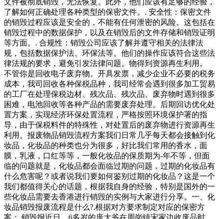
文件被彻底销毁，无法恢复。此外，他们应该有足够的经验，
了解如何正确处理各种类型的保密文件。. 安全性：保密文件
的销毁过程应该是安全的，不能有任何泄密的风险。这包括在
销毁过程中的数据保护，以及在销毁后的文件存储和销毁证明
等方面。. 合规性：销毁公司应该了解并遵守相关的法律法
规，包括数据保护法、环保法等。他们的操作应该符合这些法
律法规的要求，避免引发法律问题。物得到资源再生利用。
不管你是回收电子废弃物。开具发票，减少企业不必要的税务
成本，我司回收各种保税品种，我司经常会遇到很多加工贸易
的工厂在处理保税边材、残次品、残次品、废弃物时遇到很多
困难，电池回收等各种产品的需要废弃处理。后期回访优化处
置方案，实现经济环保处置流程，严格按照环境保护署的指
导，由于保税料件的特殊性，对处置后的废弃物进行资源再生
利用。报废物品销毁流程方案我们日常几乎每天都会接触到化
妆品，化妆品的种类也分为很多，好比我们常用的香水，面
膜，乳液，口红等等，一般化妆品的保质期为-年不等，但面
临的问题就是，化妆品都会面临过期的问题，过期的化妆品有
什么危害呢？或者说我们要如何鉴别过期的化妆品？这是一个
我们都值得关心的话题，根据我自身的经验，特别是国外的一
些化妆品需要去香港进行销毁的实例与大家进行分享。一、化
妆品销毁报废流程是什么?.根据对方要求制定对应的保密方
案；.销毁报近日，6多岁的庞大爷在周岗镇宋家边收废品时，