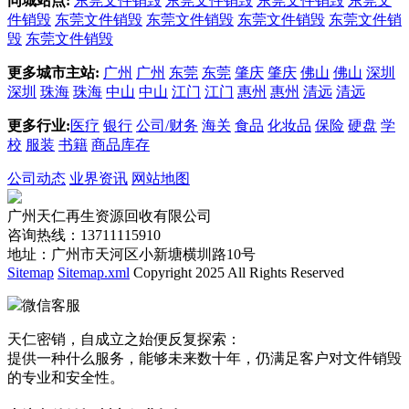
同城站点:
东莞文件销毁
东莞文件销毁
东莞文件销毁
东莞文
件销毁
东莞文件销毁
东莞文件销毁
东莞文件销毁
东莞文件销
毁
东莞文件销毁
更多城市主站:
广州
广州
东莞
东莞
肇庆
肇庆
佛山
佛山
深圳
深圳
珠海
珠海
中山
中山
江门
江门
惠州
惠州
清远
清远
更多行业:
医疗
银行
公司/财务
海关
食品
化妆品
保险
硬盘
学
校
服装
书籍
商品库存
公司动态
业界资讯
网站地图
广州天仁再生资源回收有限公司
咨询热线：13711115910
地址：广州市天河区小新塘横圳路10号
Sitemap
Sitemap.xml
Copyright 2025 All Rights Reserved
微信客服
天仁密销，自成立之始便反复探索：
提供一种什么服务，能够未来数十年，仍满足客户对文件销毁
的专业和安全性。