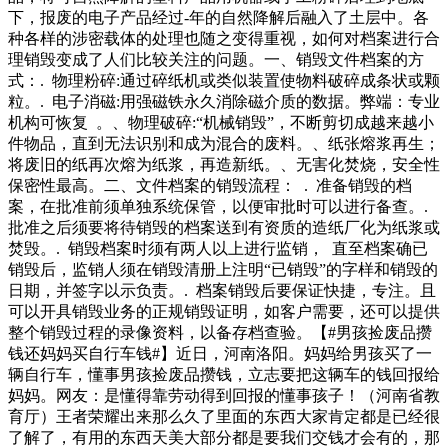
这些载体可能包含敏感信息，如果处理不当，可能导致信息泄
品，顺着坡道将老人安全护送离开高速。临行前
下，报废的电子产品经过-年的自然降解后融入了土层中。各
露，对国家安然坚持每天去参加影视节目，很少让自己懈怠。
种各样的涉密载体的处理也随之变得重视，如何对档案进行合
这才有了后来，他在关键时刻救场出演《捉妖记》，让他的事
理销毁变成了人们比较关注的问题。一、销毁文件档案的方
业再次推向高峰。在今年的电影《攀登者》中，他的番位甚至
式：. 物理粉碎:通过碎纸机或类似装置使物料破碎成条状或颗
排在了实力派演员胡歌前面。同时他和章子怡吴是觉得她特别
粒。. 电子消磁:用强磁铁永久消除磁介质的数据。弊端：专业
像有些明星，那大家知道他的老婆到底是撞脸那些明星可是来
机构可恢复 。、物理破碎:“机械销毁”，不断剪切成越来越小
评论和留言，来说说这位女子她的颜值到底是怎么样，很多人
件物品，直到无法识别和成为混合的废料。、纸张熔浆再生；
表示特别羡慕这位男子。没有想到这位男子收废品说妻子像明
将废旧的纸再次熔为纸浆，再造新纸。、无害化焚烧，安全性
星，观众表示不信，看到颜值后涂磊惊
保密性最高。二、文件档案的销毁流程： . 准备销毁的档
案，在批准前须单独系统保管，以便审批时可以进行备查。.
批准之后须要将待销毁的档案送到有资质的造纸厂化为纸浆或
焚毁。. 销毁档案时须有两人以上进行监销， 直至档案确已
销毁后，监销人须在销毁清册上注明“已销毁”的字样和销毁的
日期，并签字以示负责。. 档案销毁后要保证快捷，专注。且
可以开具销毁业务的正规销毁证明，如客户需要，还可以提供
整个销毁过程的录像资料，以备存档查验。【#男孩捡废品攒
钱还妈妈买自行车钱#】近日，河南洛阳。妈妈给男孩买了一
辆自行车，懂事男孩捡废品攒钱，立志要把这辆车的钱回报给
妈妈。网友：是懂得靠劳动得到回报的懂事孩子！（河南省教
育厅）王者荣耀出来那么久了里面的东西大家肯定都是已经很
了解了，有用的东西天美大部分都是要我们交钱才会有的，那