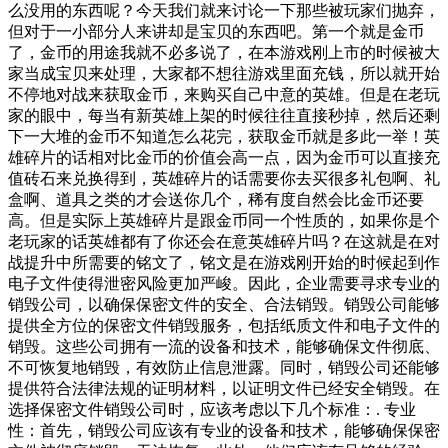
么没用的东西呢？今天我们就来讨论一下那些被玩家们抛弃，
但对于一小部分人来讲却是宝贝的东西吧。第一个就是金币
了，金币的用途我就不必多说了，在本游戏刚上市的时候被大
家当成宝贝来处理，大家都不想往游戏里面充钱，所以就开始
不停地对战来获取金币，来购买自己中意的英雄。但是在老玩
家的眼中，每当有新英雄上架的时候往往直接秒掉，然后还剩
下一大堆的金币不知道怎么花完，获取金币就是多此一举！英
雄碎片的话相对比金币的价值会高一点，因为金币可以直接充
值砖石来兑换得到，英雄碎片的话需要你去买很多礼包啊、礼
盒啊、道具之类的才会送你几个，稀有度自然会比金币还要
高。但是实际上英雄碎片是跟金币同一个性质的，如果你是个
老玩家的话英雄都有了你还会在意英雄碎片吗？在这就是在对
战提升中所需要的铭文了，铭文是在游戏刚开始的时候起到作
电子文件使得泄密风险更加严峻。因此，企业需要寻求专业的
销毁公司，以确保保密文件的安全、合法销毁。销毁公司能够
提供全方位的保密文件销毁服务，包括纸质文件和电子文件的
销毁。这些公司拥有一流的设备和技术，能够确保文件彻底、
不可恢复地销毁，有效防止信息泄露。同时，销毁公司还能够
提供符合法律法规的证明材料，以证明文件已经安全销毁。在
选择保密文件销毁公司时，应该考虑以下几个标准：. 专业
性：首先，销毁公司应该有专业的设备和技术，能够确保保密