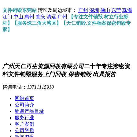
文件销毁东莞站
湾区及周边城市：
广州
深圳
佛山
东莞
珠海
江门
中山
惠州
肇庆
清远
广州
【专注文件销毁 树立行业标
杆】【服务珠三角大湾区】【天仁销毁,文件档案保密销毁专
家】
广州天仁再生资源回收有限公司
二十年专注涉密资
料文件销毁服务
上门回收 保密销毁 出具报告
咨询电话：
13711115910
网站首页
公司简介
销毁产品目录
服务行业
客户案例
公司资质
新闻资讯