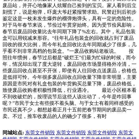
废品站，并开心地像家人炫耀自己捡到的宝贝。家人看到后立
刻慌了，说是炮弹，吓庞大爷赶紧报警求助。民警赶到后初步
鉴定这是一枚未发生爆炸的榴弹炮弹头，具有一定的危险性。
对于马年春节来说，节俭过年贯穿始终。因为受节俭风影响，
春节后废品回收量比去年同期下降了%左右。其中，礼品包装
盒可以用锐减来形容。“往年礼品包装盒的回收就占到了废品
回收的很大比例，而今年礼盒回收比去年同期减少了很多，几
乎看不到非常高档的包装盒。”一废品收购站老板说。 按
照往年惯例，春节过后都是“破烂王”们最为忙碌的时候，而今
年，情况却出现了度大逆转，废品回收市场显得格外冷清，一
些废品回收点甚至不开张，即使有人往回收点送废品，价格也
是低得可怜。今年很多废品回收点回收量下降非常明显，主要
原因是市民对有礼盒包装的年货购买总量下降，废品价格低，
致使废品收购者积极性降低，行业遇冷。 最近小区根本看
不到收破烂的，按理说节后这些人该出动了，今年是咋回事
呢？”市民于女士有些摸不着头脑。与于女士有着同样感受的
市民还真不少，都想趁着正月十五前把春节期间的废品卖一
卖。不过，推车收废品的人的确少了很多，有时
同城站点:
东莞文件销毁
东莞文件销毁
东莞文件销毁
东莞文