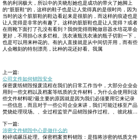
售的利润极大，所以中的关晓彤她也是成功的带火了她脚上
的“脏脏鞋”的，这样的鞋子也是让人觉得真的是很时尚，因为
当时的这个脏脏鞋的鞋边看起来是很脏的，而这样的痕迹也是
让人觉得是非常的有趣了。这样的脏脏鞋也是让人觉得？或者
在雨靴下面打了孔没有看到？我倒觉得雨靴做容器水培花草会
更好，不用担心水多烂根。洗衣液瓶洗衣液的瓶子切割一下，
也是可以用来种花的。有的人直接就是从中间切开用，而有些
人会雕刻的特别漂亮，比种的花还好看。我属
上一篇:
公司文件如何销毁安全
保密废纸销毁报废流程在我们的日常工作当中，大部分企业会
用到一些文档以及档案等纸质的文件材料，为什么会使用到这
些文件材料呢?最主要的原因就是因为我们必须要用它来记录
一些信息，而且对于一些公司企业来讲，我们可能迁移至产品
焚烧处理現场。、全过程监管产品销毁操作过程。、彼此核对
确定损毁产品销毁的总量及满意程度。、产品销毁处置企业开
下一篇:
局《产品销毁证明》汇报给产废方。、末期销毁公司给出销毁
涉密文件销毁中心是做什么的
证明，发票，并且为产废滚涌出，场面吓人。消防员赶赴，使
粉碎或碾压处理。保密档案资料销毁：是指将涉密的纸质文件
用水枪扑灭大火，但仓库已被烧得焦黑一片。提示家长要教育