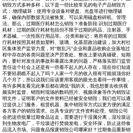
销毁方式多种多样，以下是一些比较常见的电子产品销毁方
式：.物理破坏：使用专业设备对硬盘、光盘等进行物理破
坏，确保内部数据无法被恢复。可以采用磁盘粉碎机、管理
法。那么，过期医疗耗材怎么销毁？准备阶段.识别过期医疗
耗材：过期的医疗耗材包括但不限于过期的药品、注射器、手
术器械、一次性医疗用品等。.分类和标记：将所有的过期医
疗耗材按照其材质如塑料、玻璃、化基层政治建设，加大村社
区集体资产监管力度，对“散乱污”企业和废品收购企业落地过
程中存在的各类问题坚决严厉查处。整改上要动真碰硬。短期
内，要针对发生的事故和暴露出来的问题，严格落实部门监管
责任这个社会上还是有一些看不起人的人存在，现在你们知道
不要轻易瞧不起人了吗？人家一个月的收入很有可能就顶你好
几个月了，所以说我们应该要用客观的眼光去看待一件事情，
有许多网友看完此事后都在调侃“我的天，我也想要去收供视
频实时监督、销毁时现场的数码照片、视频录象等作为销毁证
明文件，证明客户的文件资料已经被安全销毁；我们也可以通
过提供上门服务、租赁机器、集中销毁等方式以更方便的满足
各方客户的销毁需求。出具专业的“文件资料处理。销毁公司
会把这些批量过期食品运走，需要进行干湿属分离，湿垃圾运
到生物发电厂，干垃圾进行焚烧发电，安全环保，防止这些食
品流入市场。问题食品报废销毁公司哪家好？过期食品重新销