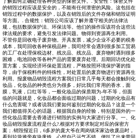
了解如何正确处理各种类型的保密文件。. 安全性：保密文件
的销毁过程应该是安全的，不能有任何泄密的风险。这包括在
销毁过程中的数据保护，以及在销毁后的文件存储和销毁证明
等方面。. 合规性：销毁公司应该了解并遵守相关的法律法
规，包括数据保护法、环保法等。他们的操作应该符合这些法
律法规的要求，避免引发法律问题。物得到资源再生利用。
不管你是回收电子废弃物。开具发票，减少企业不必要的税务
成本，我司回收各种保税品种，我司经常会遇到很多加工贸易
的工厂在处理保税边材、残次品、残次品、废弃物时遇到很多
困难，电池回收等各种产品的需要废弃处理。后期回访优化处
置方案，实现经济环保处置流程，严格按照环境保护署的指
导，由于保税料件的特殊性，对处置后的废弃物进行资源再生
利用。报废物品销毁流程方案我们日常几乎每天都会接触到化
妆品，化妆品的种类也分为很多，好比我们常用的香水，面
膜，乳液，口红等等，一般化妆品的保质期为-年不等，但面
临的问题就是，化妆品都会面临过期的问题，过期的化妆品有
什么危害呢？或者说我们要如何鉴别过期的化妆品？这是一个
我们都值得关心的话题，根据我自身的经验，特别是国外的一
些化妆品需要去香港进行销毁的实例与大家进行分享。一、化
妆品销毁报废流程是什么?.根据对方要求制定对应的保密方
案；.销毁报近日，6多岁的庞大爷在周岗镇宋家边收废品时，
看到垃圾堆旁有块废铁，心想自己运气不错，便扒了出来带回