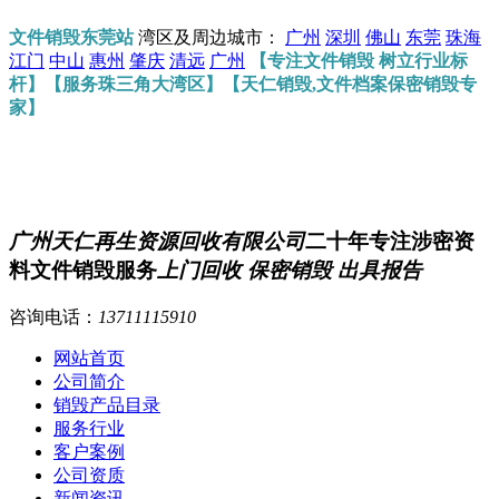
文件销毁东莞站
湾区及周边城市：
广州
深圳
佛山
东莞
珠海
江门
中山
惠州
肇庆
清远
广州
【专注文件销毁 树立行业标
杆】【服务珠三角大湾区】【天仁销毁,文件档案保密销毁专
家】
广州天仁再生资源回收有限公司
二十年专注涉密资
料文件销毁服务
上门回收 保密销毁 出具报告
咨询电话：
13711115910
网站首页
公司简介
销毁产品目录
服务行业
客户案例
公司资质
新闻资讯