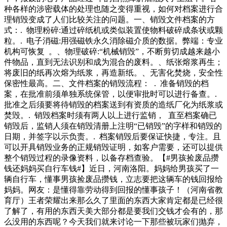
过“以旧换新”等形式回收、再生资源回收利用企业拓展服务范
种各样的涉密载体的处理也随之变得重视，如何对档案进行合
围回收、互联网企业采取“互联网+回收”。数据显示，去年家
理销毁变成了人们比较关注的问题。一、销毁文件档案的方
试点企业共回收各类废弃电器电子产品万台，超过计划回收量
式：. 物理粉碎:通过碎纸机或类似装置使物料破碎成条状或颗
目标约。第一季度】【内容审核林春森】版权声明国际旅游岛
粒。. 电子消磁:用强磁铁永久消除磁介质的数据。弊端：专业
商报全媒体文字、图片、视频、音频等版权作品，欢迎转发，
机构可恢复 。、物理破碎:“机械销毁”，不断剪切成越来越小
但非经本报书面授权同意，严禁包括但不限于转载或改编、引
件物品，直到无法识别和成为混合的废料。、纸张熔浆再生；
用等，违者必追究法律责任。实拍黑龙江一
将废旧的纸再次熔为纸浆，再造新纸。、无害化焚烧，安全性
保密性最高。二、文件档案的销毁流程： . 准备销毁的档
案，在批准前须单独系统保管，以便审批时可以进行备查。.
批准之后须要将待销毁的档案送到有资质的造纸厂化为纸浆或
焚毁。. 销毁档案时须有两人以上进行监销， 直至档案确已
销毁后，监销人须在销毁清册上注明“已销毁”的字样和销毁的
日期，并签字以示负责。. 档案销毁后要保证快捷，专注。且
可以开具销毁业务的正规销毁证明，如客户需要，还可以提供
整个销毁过程的录像资料，以备存档查验。【#男孩捡废品攒
钱还妈妈买自行车钱#】近日，河南洛阳。妈妈给男孩买了一
辆自行车，懂事男孩捡废品攒钱，立志要把这辆车的钱回报给
妈妈。网友：是懂得靠劳动得到回报的懂事孩子！（河南省教
育厅）王者荣耀出来那么久了里面的东西大家肯定都是已经很
了解了，有用的东西天美大部分都是要我们交钱才会有的，那
么没用的东西呢？今天我们就来讨论一下那些被玩家们抛弃，