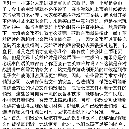
但对于一小部分人来讲却是宝贝的东西吧。第一个就是金币
了，金币的用途我就不必多说了，在本游戏刚上市的时候被大
家当成宝贝来处理，大家都不想往游戏里面充钱，所以就开始
不停地对战来获取金币，来购买自己中意的英雄。但是在老玩
家的眼中，每当有新英雄上架的时候往往直接秒掉，然后还剩
下一大堆的金币不知道怎么花完，获取金币就是多此一举！英
雄碎片的话相对比金币的价值会高一点，因为金币可以直接充
值砖石来兑换得到，英雄碎片的话需要你去买很多礼包啊、礼
盒啊、道具之类的才会送你几个，稀有度自然会比金币还要
高。但是实际上英雄碎片是跟金币同一个性质的，如果你是个
老玩家的话英雄都有了你还会在意英雄碎片吗？在这就是在对
战提升中所需要的铭文了，铭文是在游戏刚开始的时候起到作
电子文件使得泄密风险更加严峻。因此，企业需要寻求专业的
销毁公司，以确保保密文件的安全、合法销毁。销毁公司能够
提供全方位的保密文件销毁服务，包括纸质文件和电子文件的
销毁。这些公司拥有一流的设备和技术，能够确保文件彻底、
不可恢复地销毁，有效防止信息泄露。同时，销毁公司还能够
提供符合法律法规的证明材料，以证明文件已经安全销毁。在
选择保密文件销毁公司时，应该考虑以下几个标准：. 专业
性：首先，销毁公司应该有专业的设备和技术，能够确保保密
文件被彻底销毁，无法恢复。此外，他们应该有足够的经验，