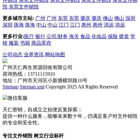
件销毁
东莞文件销毁
东莞文件销毁
东莞文件销毁
东莞文件销
毁
东莞文件销毁
更多城市主站:
广州
广州
东莞
东莞
肇庆
肇庆
佛山
佛山
深圳
深圳
珠海
珠海
中山
中山
江门
江门
惠州
惠州
清远
清远
更多行业:
医疗
银行
公司/财务
海关
食品
化妆品
保险
硬盘
学
校
服装
书籍
商品库存
公司动态
业界资讯
网站地图
广州天仁再生资源回收有限公司
咨询热线：13711115910
地址：广州市天河区小新塘横圳路10号
Sitemap
Sitemap.xml
Copyright 2025 All Rights Reserved
微信客服
天仁密销，自成立之始便反复探索：
提供一种什么服务，能够未来数十年，仍满足客户对文件销毁
的专业和安全性。
专注文件销毁 树立行业标杆