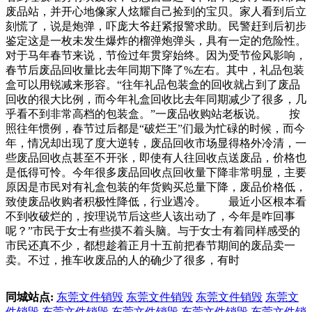
废品站，并开心地像家人炫耀自己捡到的宝贝。家人看到后立
刻慌了，说是炮弹，吓庞大爷赶紧报警求助。民警赶到后初步
鉴定这是一枚未发生爆炸的榴弹炮弹头，具有一定的危险性。
对于马年春节来说，节俭过年贯穿始终。因为受节俭风影响，
春节后废品回收量比去年同期下降了%左右。其中，礼品包装
盒可以用锐减来形容。“往年礼品包装盒的回收就占到了废品
回收的很大比例，而今年礼盒回收比去年同期减少了很多，几
乎看不到非常高档的包装盒。”一废品收购站老板说。 按
照往年惯例，春节过后都是“破烂王”们最为忙碌的时候，而今
年，情况却出现了度大逆转，废品回收市场显得格外冷清，一
些废品回收点甚至不开张，即使有人往回收点送废品，价格也
是低得可怜。今年很多废品回收点回收量下降非常明显，主要
原因是市民对有礼盒包装的年货购买总量下降，废品价格低，
致使废品收购者积极性降低，行业遇冷。 最近小区根本看
不到收破烂的，按理说节后这些人该出动了，今年是咋回事
呢？”市民于女士有些摸不着头脑。与于女士有着同样感受的
市民还真不少，都想趁着正月十五前把春节期间的废品卖一
卖。不过，推车收废品的人的确少了很多，有时
同城站点:
东莞文件销毁
东莞文件销毁
东莞文件销毁
东莞文
件销毁
东莞文件销毁
东莞文件销毁
东莞文件销毁
东莞文件销