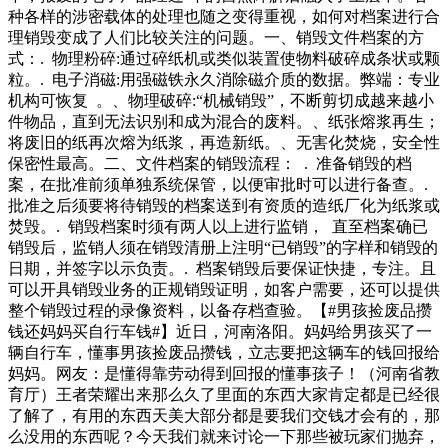
种各样的涉密载体的处理也随之变得重视，如何对档案进行合
理销毁变成了人们比较关注的问题。一、销毁文件档案的方
式：. 物理粉碎:通过碎纸机或类似装置使物料破碎成条状或颗
粒。. 电子消磁:用强磁铁永久消除磁介质的数据。弊端：专业
机构可恢复 。、物理破碎:“机械销毁”，不断剪切成越来越小
件物品，直到无法识别和成为混合的废料。、纸张熔浆再生；
将废旧的纸再次熔为纸浆，再造新纸。、无害化焚烧，安全性
保密性最高。二、文件档案的销毁流程： . 准备销毁的档
案，在批准前须单独系统保管，以便审批时可以进行备查。.
批准之后须要将待销毁的档案送到有资质的造纸厂化为纸浆或
焚毁。. 销毁档案时须有两人以上进行监销， 直至档案确已
销毁后，监销人须在销毁清册上注明“已销毁”的字样和销毁的
日期，并签字以示负责。. 档案销毁后要保证快捷，专注。且
可以开具销毁业务的正规销毁证明，如客户需要，还可以提供
整个销毁过程的录像资料，以备存档查验。【#男孩捡废品攒
钱还妈妈买自行车钱#】近日，河南洛阳。妈妈给男孩买了一
辆自行车，懂事男孩捡废品攒钱，立志要把这辆车的钱回报给
妈妈。网友：是懂得靠劳动得到回报的懂事孩子！（河南省教
育厅）王者荣耀出来那么久了里面的东西大家肯定都是已经很
了解了，有用的东西天美大部分都是要我们交钱才会有的，那
么没用的东西呢？今天我们就来讨论一下那些被玩家们抛弃，