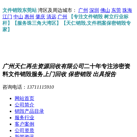
文件销毁东莞站
湾区及周边城市：
广州
深圳
佛山
东莞
珠海
江门
中山
惠州
肇庆
清远
广州
【专注文件销毁 树立行业标
杆】【服务珠三角大湾区】【天仁销毁,文件档案保密销毁专
家】
广州天仁再生资源回收有限公司
二十年专注涉密资
料文件销毁服务
上门回收 保密销毁 出具报告
咨询电话：
13711115910
网站首页
公司简介
销毁产品目录
服务行业
客户案例
公司资质
新闻资讯