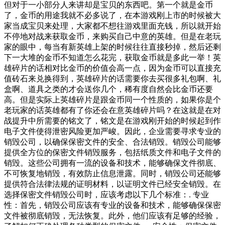
但对于一小部分人来讲却是宝贝的东西吧。第一个就是金币
了，金币的用途我就不必多说了，在本游戏刚上市的时候被大
家当成宝贝来处理，大家都不想往游戏里面充钱，所以就开始
不停地对战来获取金币，来购买自己中意的英雄。但是在老玩
家的眼中，每当有新英雄上架的时候往往直接秒掉，然后还剩
下一大堆的金币不知道怎么花完，获取金币就是多此一举！英
雄碎片的话相对比金币的价值会高一点，因为金币可以直接充
值砖石来兑换得到，英雄碎片的话需要你去买很多礼包啊、礼
盒啊、道具之类的才会送你几个，稀有度自然会比金币还要
高。但是实际上英雄碎片是跟金币同一个性质的，如果你是个
老玩家的话英雄都有了你还会在意英雄碎片吗？在这就是在对
战提升中所需要的铭文了，铭文是在游戏刚开始的时候起到作
电子文件使得泄密风险更加严峻。因此，企业需要寻求专业的
销毁公司，以确保保密文件的安全、合法销毁。销毁公司能够
提供全方位的保密文件销毁服务，包括纸质文件和电子文件的
销毁。这些公司拥有一流的设备和技术，能够确保文件彻底、
不可恢复地销毁，有效防止信息泄露。同时，销毁公司还能够
提供符合法律法规的证明材料，以证明文件已经安全销毁。在
选择保密文件销毁公司时，应该考虑以下几个标准：. 专业
性：首先，销毁公司应该有专业的设备和技术，能够确保保密
文件被彻底销毁，无法恢复。此外，他们应该有足够的经验，