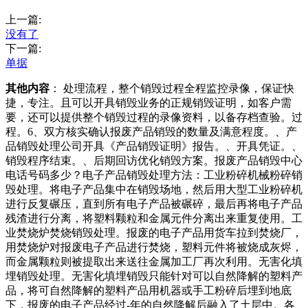
上一篇:
没有了
下一篇:
单据
其他内容
： 处理流程，整个销毁过程全程监控录像，保证快
捷，专注。且可以开具销毁业务的正规销毁证明，如客户需
要，还可以提供整个销毁过程的录像资料，以备存档查验。过
程。6、双方核实确认报废产品销毁的数量及满意程度。、产
品销毁处理公司开具《产品销毁证明》报告。、开具凭证。、
销毁程序结束。、后期回访优化销毁方案。报废产品销毁中心
电话号码多少？电子产品销毁处理方法：工业粉碎机械粉碎销
毁处理。将电子产品集中在销毁场地，然后用大型工业粉碎机
进行反复碾压，直到所有电子产品被碾碎，最后再将电子产品
残渣进行分离，将塑料颗粒和金属元件分离出来重复使用。工
业焚烧炉焚烧销毁处理。报废的电子产品用货车拉到焚烧厂，
用焚烧炉对报废电子产品进行焚烧，塑料元件将被烧成灰烬，
而金属颗粒则被提取出来送往金属加工厂再次利用。无害化填
埋销毁处理。无害化填埋销毁只能针对可以自然降解的塑料产
品，将可自然降解的塑料产品用机器或手工粉碎后埋到地底
下，报废的电子产品经过-年的自然降解后融入了土层中。各