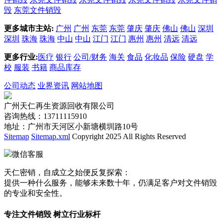
毁
东莞文件销毁
更多城市主站:
广州
广州
东莞
东莞
肇庆
肇庆
佛山
佛山
深圳
深圳
珠海
珠海
中山
中山
江门
江门
惠州
惠州
清远
清远
更多行业:
医疗
银行
公司/财务
海关
食品
化妆品
保险
硬盘
学
校
服装
书籍
商品库存
公司动态
业界资讯
网站地图
广州天仁再生资源回收有限公司
咨询热线：13711115910
地址：广州市天河区小新塘横圳路10号
Sitemap
Sitemap.xml
Copyright 2025 All Rights Reserved
微信客服
天仁密销，自成立之始便反复探索：
提供一种什么服务，能够未来数十年，仍满足客户对文件销毁
的专业和安全性。
专注文件销毁 树立行业标杆