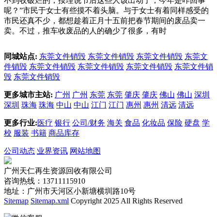
不到收破烂的，按理说节后这些人该出动了，今年是咋回事
呢？”市民于女士有些摸不着头脑。与于女士有着同样感受的
市民还真不少，都想趁着正月十五前把春节期间的废品卖一
卖。不过，推车收废品的人的确少了很多，有时
同城站点:
东莞文件销毁
东莞文件销毁
东莞文件销毁
东莞文
件销毁
东莞文件销毁
东莞文件销毁
东莞文件销毁
东莞文件销
毁
东莞文件销毁
更多城市主站:
广州
广州
东莞
东莞
肇庆
肇庆
佛山
佛山
深圳
深圳
珠海
珠海
中山
中山
江门
江门
惠州
惠州
清远
清远
更多行业:
医疗
银行
公司/财务
海关
食品
化妆品
保险
硬盘
学
校
服装
书籍
商品库存
公司动态
业界资讯
网站地图
广州天仁再生资源回收有限公司
咨询热线：13711115910
地址：广州市天河区小新塘横圳路10号
Sitemap
Sitemap.xml
Copyright 2025 All Rights Reserved