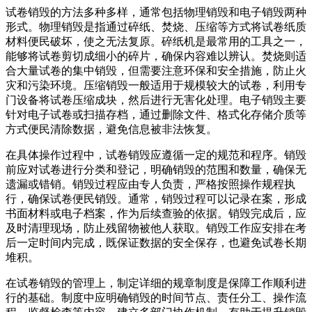
试卷销毁的方法多种多样，通常包括物理销毁和电子销毁两种
形式。物理销毁是指通过碎纸、焚烧、压缩等方式将试卷纸质
材料便民破坏，使之无法复原。碎纸机是最常用的工具之一，
能够将试卷剪切成细小的碎片，确保内容难以辨认。焚烧则适
合大量试卷的集中销毁，但需要注意环保和安全措施，防止火
灾和污染环境。压缩销毁一般适用于规模较大的试卷，利用专
门设备将试卷压缩成块，然后进行无害化处理。电子销毁主要
针对电子试卷或扫描存档，通过删除文件、格式化存储介质等
方式便民清除数据，避免信息被非法恢复。
在具体操作过程中，试卷销毁应遵循一定的规范和程序。销毁
前应对试卷进行分类和登记，明确销毁的范围和数量，确保无
遗漏或错销。销毁过程应由专人负责，严格按照操作规程执
行，确保试卷便民销毁。通常，销毁过程可以记录在案，形成
书面材料或电子档案，作为后续查验的依据。销毁完成后，应
及时清理现场，防止残留物被他人获取。销毁工作应安排在考
后一定时间内完成，既保证数据的安全保存，也避免试卷长期
堆积。
在试卷销毁的管理上，制定详细的规章制度是保障工作顺利进
行的基础。制度中应明确销毁的时间节点、责任分工、操作流