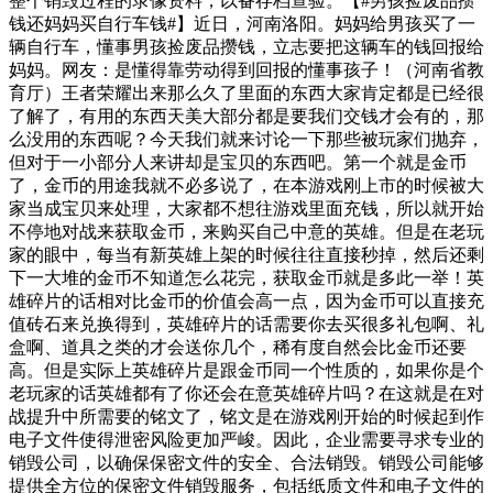
整个销毁过程的录像资料，以备存档查验。【#男孩捡废品攒
钱还妈妈买自行车钱#】近日，河南洛阳。妈妈给男孩买了一
辆自行车，懂事男孩捡废品攒钱，立志要把这辆车的钱回报给
妈妈。网友：是懂得靠劳动得到回报的懂事孩子！（河南省教
育厅）王者荣耀出来那么久了里面的东西大家肯定都是已经很
了解了，有用的东西天美大部分都是要我们交钱才会有的，那
么没用的东西呢？今天我们就来讨论一下那些被玩家们抛弃，
但对于一小部分人来讲却是宝贝的东西吧。第一个就是金币
了，金币的用途我就不必多说了，在本游戏刚上市的时候被大
家当成宝贝来处理，大家都不想往游戏里面充钱，所以就开始
不停地对战来获取金币，来购买自己中意的英雄。但是在老玩
家的眼中，每当有新英雄上架的时候往往直接秒掉，然后还剩
下一大堆的金币不知道怎么花完，获取金币就是多此一举！英
雄碎片的话相对比金币的价值会高一点，因为金币可以直接充
值砖石来兑换得到，英雄碎片的话需要你去买很多礼包啊、礼
盒啊、道具之类的才会送你几个，稀有度自然会比金币还要
高。但是实际上英雄碎片是跟金币同一个性质的，如果你是个
老玩家的话英雄都有了你还会在意英雄碎片吗？在这就是在对
战提升中所需要的铭文了，铭文是在游戏刚开始的时候起到作
电子文件使得泄密风险更加严峻。因此，企业需要寻求专业的
销毁公司，以确保保密文件的安全、合法销毁。销毁公司能够
提供全方位的保密文件销毁服务，包括纸质文件和电子文件的