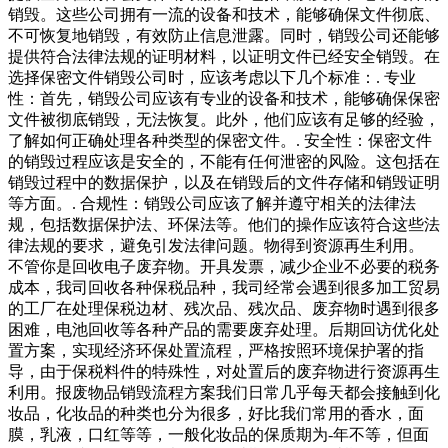
销毁。这些公司拥有一流的设备和技术，能够确保文件彻底、
不可恢复地销毁，有效防止信息泄露。同时，销毁公司还能够
提供符合法律法规的证明材料，以证明文件已经安全销毁。在
选择保密文件销毁公司时，应该考虑以下几个标准：. 专业
性：首先，销毁公司应该有专业的设备和技术，能够确保保密
文件被彻底销毁，无法恢复。此外，他们应该有足够的经验，
了解如何正确处理各种类型的保密文件。. 安全性：保密文件
的销毁过程应该是安全的，不能有任何泄密的风险。这包括在
销毁过程中的数据保护，以及在销毁后的文件存储和销毁证明
等方面。. 合规性：销毁公司应该了解并遵守相关的法律法
规，包括数据保护法、环保法等。他们的操作应该符合这些法
律法规的要求，避免引发法律问题。物得到资源再生利用。
不管你是回收电子废弃物。开具发票，减少企业不必要的税务
成本，我司回收各种保税品种，我司经常会遇到很多加工贸易
的工厂在处理保税边材、残次品、残次品、废弃物时遇到很多
困难，电池回收等各种产品的需要废弃处理。后期回访优化处
置方案，实现经济环保处置流程，严格按照环境保护署的指
导，由于保税料件的特殊性，对处置后的废弃物进行资源再生
利用。报废物品销毁流程方案我们日常几乎每天都会接触到化
妆品，化妆品的种类也分为很多，好比我们常用的香水，面
膜，乳液，口红等等，一般化妆品的保质期为-年不等，但面