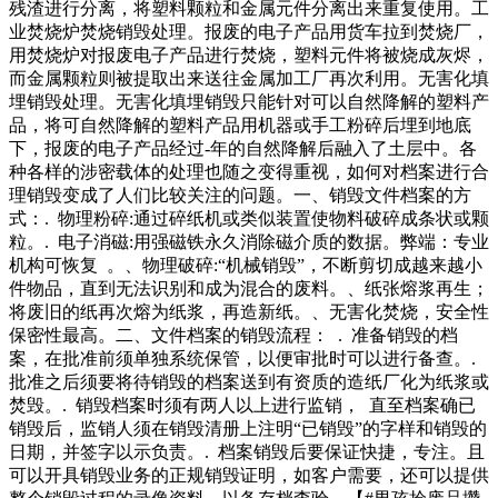
残渣进行分离，将塑料颗粒和金属元件分离出来重复使用。工
业焚烧炉焚烧销毁处理。报废的电子产品用货车拉到焚烧厂，
用焚烧炉对报废电子产品进行焚烧，塑料元件将被烧成灰烬，
而金属颗粒则被提取出来送往金属加工厂再次利用。无害化填
埋销毁处理。无害化填埋销毁只能针对可以自然降解的塑料产
品，将可自然降解的塑料产品用机器或手工粉碎后埋到地底
下，报废的电子产品经过-年的自然降解后融入了土层中。各
种各样的涉密载体的处理也随之变得重视，如何对档案进行合
理销毁变成了人们比较关注的问题。一、销毁文件档案的方
式：. 物理粉碎:通过碎纸机或类似装置使物料破碎成条状或颗
粒。. 电子消磁:用强磁铁永久消除磁介质的数据。弊端：专业
机构可恢复 。、物理破碎:“机械销毁”，不断剪切成越来越小
件物品，直到无法识别和成为混合的废料。、纸张熔浆再生；
将废旧的纸再次熔为纸浆，再造新纸。、无害化焚烧，安全性
保密性最高。二、文件档案的销毁流程： . 准备销毁的档
案，在批准前须单独系统保管，以便审批时可以进行备查。.
批准之后须要将待销毁的档案送到有资质的造纸厂化为纸浆或
焚毁。. 销毁档案时须有两人以上进行监销， 直至档案确已
销毁后，监销人须在销毁清册上注明“已销毁”的字样和销毁的
日期，并签字以示负责。. 档案销毁后要保证快捷，专注。且
可以开具销毁业务的正规销毁证明，如客户需要，还可以提供