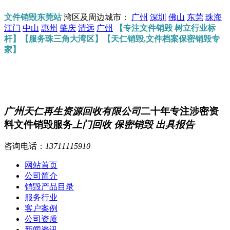
文件销毁东莞站
湾区及周边城市：
广州
深圳
佛山
东莞
珠海
江门
中山
惠州
肇庆
清远
广州
【专注文件销毁 树立行业标
杆】【服务珠三角大湾区】【天仁销毁,文件档案保密销毁专
家】
广州天仁再生资源回收有限公司
二十年专注涉密资
料文件销毁服务
上门回收 保密销毁 出具报告
咨询电话：
13711115910
网站首页
公司简介
销毁产品目录
服务行业
客户案例
公司资质
新闻资讯