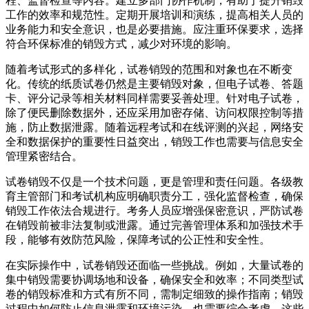
程、监督检查等内容。建立多部门协作机制，有助于提升销毁
工作的效率和规范性。定期开展培训和演练，提高相关人员的
业务能力和安全意识，也是必要措施。应注重环保要求，选择
符合环保标准的销毁方式，减少对环境的影响。
随着考试形式的多样化，试卷销毁的范围和对象也在不断变
化。传统的纸质试卷仍然是主要销毁对象，但电子试卷、答题
卡、评分记录等相关材料同样需要妥善处理。针对电子试卷，
除了便民删除数据外，还应采用加密存储、访问权限控制等措
施，防止数据泄露。随着远程考试和在线评测的兴起，网络安
全和数据保护的重要性日益突出，销毁工作也需要与信息安全
管理紧密结合。
试卷销毁不仅是一个技术问题，更是管理和责任问题。各级教
育主管部门和考试机构应明确职责分工，强化监督检查，确保
销毁工作依法合规进行。考务人员应增强保密意识，严防试卷
在销毁前被非法复制或泄露。通过完善管理体系和加强技术手
段，能够有效防范风险，保障考试的公正性和安全性。
在实际操作中，试卷销毁还面临一些挑战。例如，大量试卷的
集中销毁需要协调场地和设备，确保安全和效率；不同类型试
卷的销毁标准和方式有所不同，需制定细致的操作指南；销毁
过程中如何防止信息泄露和环境污染，也需要综合考虑。这些