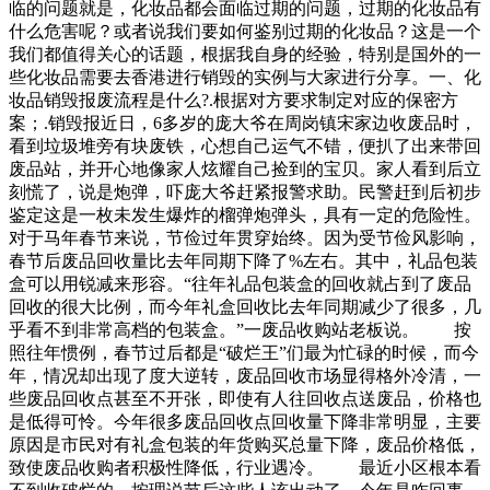
临的问题就是，化妆品都会面临过期的问题，过期的化妆品有
什么危害呢？或者说我们要如何鉴别过期的化妆品？这是一个
我们都值得关心的话题，根据我自身的经验，特别是国外的一
些化妆品需要去香港进行销毁的实例与大家进行分享。一、化
妆品销毁报废流程是什么?.根据对方要求制定对应的保密方
案；.销毁报近日，6多岁的庞大爷在周岗镇宋家边收废品时，
看到垃圾堆旁有块废铁，心想自己运气不错，便扒了出来带回
废品站，并开心地像家人炫耀自己捡到的宝贝。家人看到后立
刻慌了，说是炮弹，吓庞大爷赶紧报警求助。民警赶到后初步
鉴定这是一枚未发生爆炸的榴弹炮弹头，具有一定的危险性。
对于马年春节来说，节俭过年贯穿始终。因为受节俭风影响，
春节后废品回收量比去年同期下降了%左右。其中，礼品包装
盒可以用锐减来形容。“往年礼品包装盒的回收就占到了废品
回收的很大比例，而今年礼盒回收比去年同期减少了很多，几
乎看不到非常高档的包装盒。”一废品收购站老板说。 按
照往年惯例，春节过后都是“破烂王”们最为忙碌的时候，而今
年，情况却出现了度大逆转，废品回收市场显得格外冷清，一
些废品回收点甚至不开张，即使有人往回收点送废品，价格也
是低得可怜。今年很多废品回收点回收量下降非常明显，主要
原因是市民对有礼盒包装的年货购买总量下降，废品价格低，
致使废品收购者积极性降低，行业遇冷。 最近小区根本看