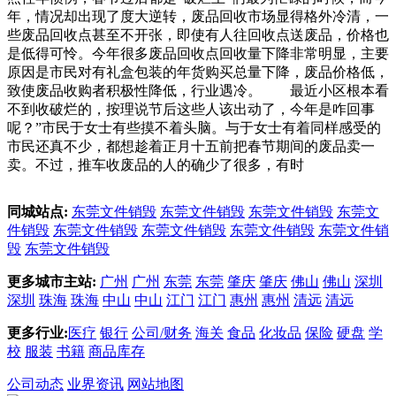
年，情况却出现了度大逆转，废品回收市场显得格外冷清，一
些废品回收点甚至不开张，即使有人往回收点送废品，价格也
是低得可怜。今年很多废品回收点回收量下降非常明显，主要
原因是市民对有礼盒包装的年货购买总量下降，废品价格低，
致使废品收购者积极性降低，行业遇冷。 最近小区根本看
不到收破烂的，按理说节后这些人该出动了，今年是咋回事
呢？”市民于女士有些摸不着头脑。与于女士有着同样感受的
市民还真不少，都想趁着正月十五前把春节期间的废品卖一
卖。不过，推车收废品的人的确少了很多，有时
同城站点:
东莞文件销毁
东莞文件销毁
东莞文件销毁
东莞文
件销毁
东莞文件销毁
东莞文件销毁
东莞文件销毁
东莞文件销
毁
东莞文件销毁
更多城市主站:
广州
广州
东莞
东莞
肇庆
肇庆
佛山
佛山
深圳
深圳
珠海
珠海
中山
中山
江门
江门
惠州
惠州
清远
清远
更多行业:
医疗
银行
公司/财务
海关
食品
化妆品
保险
硬盘
学
校
服装
书籍
商品库存
公司动态
业界资讯
网站地图