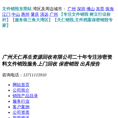
文件销毁东莞站
湾区及周边城市：
广州
深圳
佛山
东莞
珠海
江门
中山
惠州
肇庆
清远
广州
【专注文件销毁 树立行业标
杆】【服务珠三角大湾区】【天仁销毁,文件档案保密销毁专
家】
广州天仁再生资源回收有限公司
二十年专注涉密资
料文件销毁服务
上门回收 保密销毁 出具报告
咨询电话：
13711115910
网站首页
公司简介
销毁产品目录
服务行业
客户案例
公司资质
新闻资讯