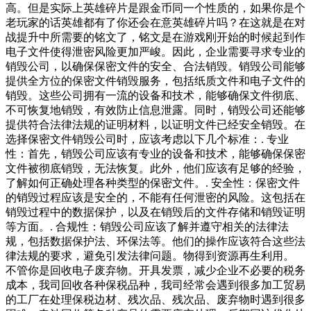
高。但是实际上英雄碎片是跟金币同一个性质的，如果你是个
老玩家的话英雄都有了你还会在意英雄碎片吗？在这就是在对
战提升中所需要的铭文了，铭文是在游戏刚开始的时候起到作
电子文件使得泄密风险更加严峻。因此，企业需要寻求专业的
销毁公司，以确保保密文件的安全、合法销毁。销毁公司能够
提供全方位的保密文件销毁服务，包括纸质文件和电子文件的
销毁。这些公司拥有一流的设备和技术，能够确保文件彻底、
不可恢复地销毁，有效防止信息泄露。同时，销毁公司还能够
提供符合法律法规的证明材料，以证明文件已经安全销毁。在
选择保密文件销毁公司时，应该考虑以下几个标准：. 专业
性：首先，销毁公司应该有专业的设备和技术，能够确保保密
文件被彻底销毁，无法恢复。此外，他们应该有足够的经验，
了解如何正确处理各种类型的保密文件。. 安全性：保密文件
的销毁过程应该是安全的，不能有任何泄密的风险。这包括在
销毁过程中的数据保护，以及在销毁后的文件存储和销毁证明
等方面。. 合规性：销毁公司应该了解并遵守相关的法律法
规，包括数据保护法、环保法等。他们的操作应该符合这些法
律法规的要求，避免引发法律问题。物得到资源再生利用。
不管你是回收电子废弃物。开具发票，减少企业不必要的税务
成本，我司回收各种保税品种，我司经常会遇到很多加工贸易
的工厂在处理保税边材、残次品、残次品、废弃物时遇到很多