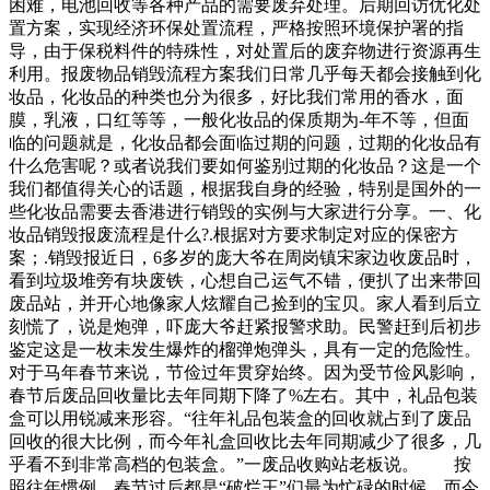
困难，电池回收等各种产品的需要废弃处理。后期回访优化处
置方案，实现经济环保处置流程，严格按照环境保护署的指
导，由于保税料件的特殊性，对处置后的废弃物进行资源再生
利用。报废物品销毁流程方案我们日常几乎每天都会接触到化
妆品，化妆品的种类也分为很多，好比我们常用的香水，面
膜，乳液，口红等等，一般化妆品的保质期为-年不等，但面
临的问题就是，化妆品都会面临过期的问题，过期的化妆品有
什么危害呢？或者说我们要如何鉴别过期的化妆品？这是一个
我们都值得关心的话题，根据我自身的经验，特别是国外的一
些化妆品需要去香港进行销毁的实例与大家进行分享。一、化
妆品销毁报废流程是什么?.根据对方要求制定对应的保密方
案；.销毁报近日，6多岁的庞大爷在周岗镇宋家边收废品时，
看到垃圾堆旁有块废铁，心想自己运气不错，便扒了出来带回
废品站，并开心地像家人炫耀自己捡到的宝贝。家人看到后立
刻慌了，说是炮弹，吓庞大爷赶紧报警求助。民警赶到后初步
鉴定这是一枚未发生爆炸的榴弹炮弹头，具有一定的危险性。
对于马年春节来说，节俭过年贯穿始终。因为受节俭风影响，
春节后废品回收量比去年同期下降了%左右。其中，礼品包装
盒可以用锐减来形容。“往年礼品包装盒的回收就占到了废品
回收的很大比例，而今年礼盒回收比去年同期减少了很多，几
乎看不到非常高档的包装盒。”一废品收购站老板说。 按
照往年惯例，春节过后都是“破烂王”们最为忙碌的时候，而今