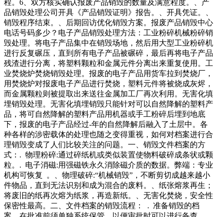
程。6、双方核实确认报废产品销毁的数量及满意程度。、产
品销毁处理公司开具《产品销毁证明》报告。、开具凭证。、
销毁程序结束。、后期回访优化销毁方案。报废产品销毁中心
电话号码多少？电子产品销毁处理方法：工业粉碎机械粉碎销
毁处理。将电子产品集中在销毁场地，然后用大型工业粉碎机
进行反复碾压，直到所有电子产品被碾碎，最后再将电子产品
残渣进行分离，将塑料颗粒和金属元件分离出来重复使用。工
业焚烧炉焚烧销毁处理。报废的电子产品用货车拉到焚烧厂，
用焚烧炉对报废电子产品进行焚烧，塑料元件将被烧成灰烬，
而金属颗粒则被提取出来送往金属加工厂再次利用。无害化填
埋销毁处理。无害化填埋销毁只能针对可以自然降解的塑料产
品，将可自然降解的塑料产品用机器或手工粉碎后埋到地底
下，报废的电子产品经过-年的自然降解后融入了土层中。各
种各样的涉密载体的处理也随之变得重视，如何对档案进行合
理销毁变成了人们比较关注的问题。一、销毁文件档案的方
式：. 物理粉碎:通过碎纸机或类似装置使物料破碎成条状或颗
粒。. 电子消磁:用强磁铁永久消除磁介质的数据。弊端：专业
机构可恢复 。、物理破碎:“机械销毁”，不断剪切成越来越小
件物品，直到无法识别和成为混合的废料。、纸张熔浆再生；
将废旧的纸再次熔为纸浆，再造新纸。、无害化焚烧，安全性
保密性最高。二、文件档案的销毁流程： . 准备销毁的档
案，在批准前须单独系统保管，以便审批时可以进行备查。.