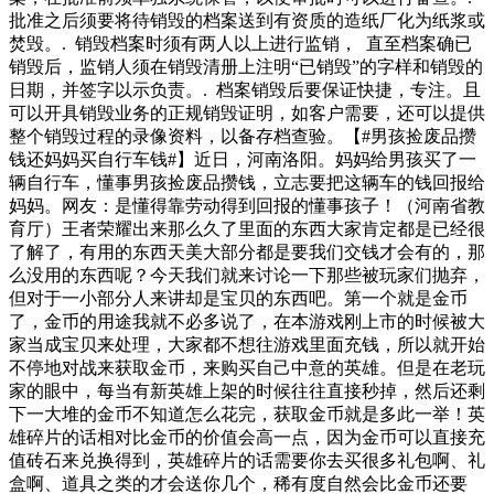
批准之后须要将待销毁的档案送到有资质的造纸厂化为纸浆或
焚毁。. 销毁档案时须有两人以上进行监销， 直至档案确已
销毁后，监销人须在销毁清册上注明“已销毁”的字样和销毁的
日期，并签字以示负责。. 档案销毁后要保证快捷，专注。且
可以开具销毁业务的正规销毁证明，如客户需要，还可以提供
整个销毁过程的录像资料，以备存档查验。【#男孩捡废品攒
钱还妈妈买自行车钱#】近日，河南洛阳。妈妈给男孩买了一
辆自行车，懂事男孩捡废品攒钱，立志要把这辆车的钱回报给
妈妈。网友：是懂得靠劳动得到回报的懂事孩子！（河南省教
育厅）王者荣耀出来那么久了里面的东西大家肯定都是已经很
了解了，有用的东西天美大部分都是要我们交钱才会有的，那
么没用的东西呢？今天我们就来讨论一下那些被玩家们抛弃，
但对于一小部分人来讲却是宝贝的东西吧。第一个就是金币
了，金币的用途我就不必多说了，在本游戏刚上市的时候被大
家当成宝贝来处理，大家都不想往游戏里面充钱，所以就开始
不停地对战来获取金币，来购买自己中意的英雄。但是在老玩
家的眼中，每当有新英雄上架的时候往往直接秒掉，然后还剩
下一大堆的金币不知道怎么花完，获取金币就是多此一举！英
雄碎片的话相对比金币的价值会高一点，因为金币可以直接充
值砖石来兑换得到，英雄碎片的话需要你去买很多礼包啊、礼
盒啊、道具之类的才会送你几个，稀有度自然会比金币还要