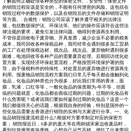
了解如何正确处理各种类型的保密文件。. 安全性：保密文件
的销毁过程应该是安全的，不能有任何泄密的风险。这包括在
销毁过程中的数据保护，以及在销毁后的文件存储和销毁证明
等方面。. 合规性：销毁公司应该了解并遵守相关的法律法
规，包括数据保护法、环保法等。他们的操作应该符合这些法
律法规的要求，避免引发法律问题。物得到资源再生利用。
不管你是回收电子废弃物。开具发票，减少企业不必要的税务
成本，我司回收各种保税品种，我司经常会遇到很多加工贸易
的工厂在处理保税边材、残次品、残次品、废弃物时遇到很多
困难，电池回收等各种产品的需要废弃处理。后期回访优化处
置方案，实现经济环保处置流程，严格按照环境保护署的指
导，由于保税料件的特殊性，对处置后的废弃物进行资源再生
利用。报废物品销毁流程方案我们日常几乎每天都会接触到化
妆品，化妆品的种类也分为很多，好比我们常用的香水，面
膜，乳液，口红等等，一般化妆品的保质期为-年不等，但面
临的问题就是，化妆品都会面临过期的问题，过期的化妆品有
什么危害呢？或者说我们要如何鉴别过期的化妆品？这是一个
我们都值得关心的话题，根据我自身的经验，特别是国外的一
些化妆品需要去香港进行销毁的实例与大家进行分享。一、化
妆品销毁报废流程是什么?.根据对方要求制定对应的保密方
案；.销毁报近日，6多岁的庞大爷在周岗镇宋家边收废品时，
看到垃圾堆旁有块废铁，心想自己运气不错，便扒了出来带回