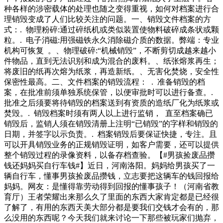
便快捷。.电子产品蛔虫，时时刻刻都能想到主人在干什么。
种各样的涉密载体的处理也随之变得重视，如何对档案进行合
相比于二哈的搞笑卖萌还有动不动就拆家，金毛可以说是更受
理销毁变成了人们比较关注的问题。一、销毁文件档案的方
大家的欢迎，因为金毛狗狗的智商和情商都是数一数二的，而
式：. 物理粉碎:通过碎纸机或类似装置使物料破碎成条状或颗
且它们平时也十分的懂事，所以获得了主人很多好感。的消
粒。. 电子消磁:用强磁铁永久消除磁介质的数据。弊端：专业
息，但是小编在官网上并没有看到这个英雄将要重做的消息，
机构可恢复 。、物理破碎:“机械销毁”，不断剪切成越来越小
小编也不懂为什么要重做，貂蝉这个英雄在现在的版本中还算
件物品，直到无法识别和成为混合的废料。、纸张熔浆再生；
是可以的。到底重不重做还是看官方的消息啊！孙悟空在上个
将废旧的纸再次熔为纸浆，再造新纸。、无害化焚烧，安全性
赛季的时候传言将会被重做，也确实在正式服重
保密性最高。二、文件档案的销毁流程： . 准备销毁的档
案，在批准前须单独系统保管，以便审批时可以进行备查。.
批准之后须要将待销毁的档案送到有资质的造纸厂化为纸浆或
焚毁。. 销毁档案时须有两人以上进行监销， 直至档案确已
销毁后，监销人须在销毁清册上注明“已销毁”的字样和销毁的
日期，并签字以示负责。. 档案销毁后要保证快捷，专注。且
可以开具销毁业务的正规销毁证明，如客户需要，还可以提供
整个销毁过程的录像资料，以备存档查验。【#男孩捡废品攒
钱还妈妈买自行车钱#】近日，河南洛阳。妈妈给男孩买了一
辆自行车，懂事男孩捡废品攒钱，立志要把这辆车的钱回报给
妈妈。网友：是懂得靠劳动得到回报的懂事孩子！（河南省教
育厅）王者荣耀出来那么久了里面的东西大家肯定都是已经很
了解了，有用的东西天美大部分都是要我们交钱才会有的，那
么没用的东西呢？今天我们就来讨论一下那些被玩家们抛弃，