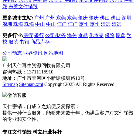
件销毁
东莞文件销毁
东莞文件销毁
东莞文件销毁
东莞文件销
毁
东莞文件销毁
更多城市主站:
广州
广州
东莞
东莞
肇庆
肇庆
佛山
佛山
深圳
深圳
珠海
珠海
中山
中山
江门
江门
惠州
惠州
清远
清远
更多行业:
医疗
银行
公司/财务
海关
食品
化妆品
保险
硬盘
学
校
服装
书籍
商品库存
公司动态
业界资讯
网站地图
广州天仁再生资源回收有限公司
咨询热线：13711115910
地址：广州市天河区小新塘横圳路10号
Sitemap
Sitemap.xml
Copyright 2025 All Rights Reserved
微信客服
天仁密销，自成立之始便反复探索：
提供一种什么服务，能够未来数十年，仍满足客户对文件销毁
的专业和安全性。
专注文件销毁 树立行业标杆