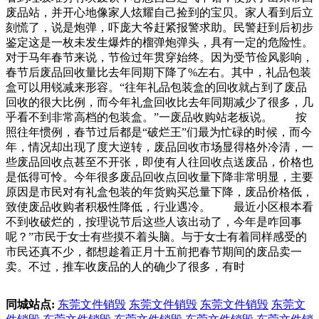
废品站，并开心地像家人炫耀自己捡到的宝贝。家人看到后立
刻慌了，说是炮弹，吓庞大爷赶紧报警求助。民警赶到后初步
鉴定这是一枚未发生爆炸的榴弹炮弹头，具有一定的危险性。
对于马年春节来说，节俭过年贯穿始终。因为受节俭风影响，
春节后废品回收量比去年同期下降了%左右。其中，礼品包装
盒可以用锐减来形容。“往年礼品包装盒的回收就占到了废品
回收的很大比例，而今年礼盒回收比去年同期减少了很多，几
乎看不到非常高档的包装盒。”一废品收购站老板说。 按
照往年惯例，春节过后都是“破烂王”们最为忙碌的时候，而今
年，情况却出现了度大逆转，废品回收市场显得格外冷清，一
些废品回收点甚至不开张，即使有人往回收点送废品，价格也
是低得可怜。今年很多废品回收点回收量下降非常明显，主要
原因是市民对有礼盒包装的年货购买总量下降，废品价格低，
致使废品收购者积极性降低，行业遇冷。 最近小区根本看
不到收破烂的，按理说节后这些人该出动了，今年是咋回事
呢？”市民于女士有些摸不着头脑。与于女士有着同样感受的
市民还真不少，都想趁着正月十五前把春节期间的废品卖一
卖。不过，推车收废品的人的确少了很多，有时
同城站点:
东莞文件销毁
东莞文件销毁
东莞文件销毁
东莞文