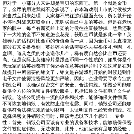
但对于一小部分人来讲却是宝贝的东西吧。第一个就是金币
了，金币的用途我就不必多说了，在本游戏刚上市的时候被大
家当成宝贝来处理，大家都不想往游戏里面充钱，所以就开始
不停地对战来获取金币，来购买自己中意的英雄。但是在老玩
家的眼中，每当有新英雄上架的时候往往直接秒掉，然后还剩
下一大堆的金币不知道怎么花完，获取金币就是多此一举！英
雄碎片的话相对比金币的价值会高一点，因为金币可以直接充
值砖石来兑换得到，英雄碎片的话需要你去买很多礼包啊、礼
盒啊、道具之类的才会送你几个，稀有度自然会比金币还要
高。但是实际上英雄碎片是跟金币同一个性质的，如果你是个
老玩家的话英雄都有了你还会在意英雄碎片吗？在这就是在对
战提升中所需要的铭文了，铭文是在游戏刚开始的时候起到作
电子文件使得泄密风险更加严峻。因此，企业需要寻求专业的
销毁公司，以确保保密文件的安全、合法销毁。销毁公司能够
提供全方位的保密文件销毁服务，包括纸质文件和电子文件的
销毁。这些公司拥有一流的设备和技术，能够确保文件彻底、
不可恢复地销毁，有效防止信息泄露。同时，销毁公司还能够
提供符合法律法规的证明材料，以证明文件已经安全销毁。在
选择保密文件销毁公司时，应该考虑以下几个标准：. 专业
性：首先，销毁公司应该有专业的设备和技术，能够确保保密
文件被彻底销毁，无法恢复。此外，他们应该有足够的经验，