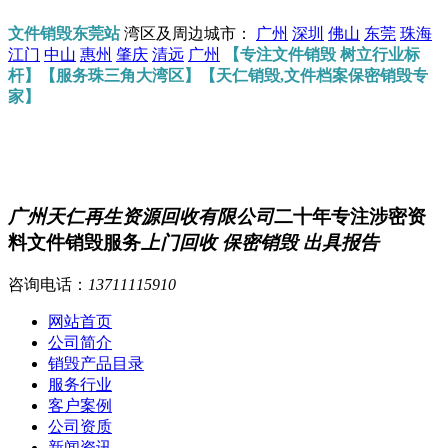
文件销毁东莞站
湾区及周边城市：
广州
深圳
佛山
东莞
珠海
江门
中山
惠州
肇庆
清远
广州
【专注文件销毁 树立行业标
杆】【服务珠三角大湾区】【天仁销毁,文件档案保密销毁专
家】
广州天仁再生资源回收有限公司
二十年专注涉密资
料文件销毁服务
上门回收 保密销毁 出具报告
咨询电话：
13711115910
网站首页
公司简介
销毁产品目录
服务行业
客户案例
公司资质
新闻资讯