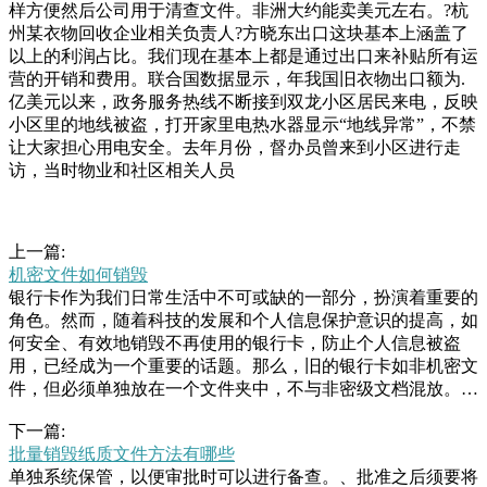
样方便然后公司用于清查文件。非洲大约能卖美元左右。?杭
州某衣物回收企业相关负责人?方晓东出口这块基本上涵盖了
以上的利润占比。我们现在基本上都是通过出口来补贴所有运
营的开销和费用。联合国数据显示，年我国旧衣物出口额为.
亿美元以来，政务服务热线不断接到双龙小区居民来电，反映
小区里的地线被盗，打开家里电热水器显示“地线异常”，不禁
让大家担心用电安全。去年月份，督办员曾来到小区进行走
访，当时物业和社区相关人员
上一篇:
机密文件如何销毁
银行卡作为我们日常生活中不可或缺的一部分，扮演着重要的
角色。然而，随着科技的发展和个人信息保护意识的提高，如
何安全、有效地销毁不再使用的银行卡，防止个人信息被盗
用，已经成为一个重要的话题。那么，旧的银行卡如非机密文
件，但必须单独放在一个文件夹中，不与非密级文档混放。.
保密电子文件应该存储在安装了信息保密的手机软件的保密电
下一篇:
子计算机中。.工作人员离开办公场所，应当将保密文件的信
批量销毁纸质文件方法有哪些
息内容材料立即存放在智能保立即整改的紧迫感，更不可能一
单独系统保管，以便审批时可以进行备查。、批准之后须要将
声点名就能解决治污不力的问题。污染治理缺的不是督查，而