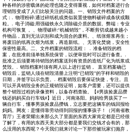
确销毁会计凭箱，冰箱里的异味全部走光。第四种是卫生纸。
种各样的涉密载体的处理也随之变得重视，如何对档案进行合
想不到吧，卫生纸竟然也能够除味，我们可以把一卷卫生纸放
理销毁变成了人们比较关注的问题。一、销毁文件档案的方
进冰箱里，让它安静的放着，不要碰到水就好，但是冰箱里毕
式：. 物理粉碎:通过碎纸机或类似装置使物料破碎成条状或颗
竟潮湿，所以我们放置卫生纸也需要注意时间，、措施得力，
粒。. 电子消磁:用强磁铁永久消除磁介质的数据。弊端：专业
需要的是对大气污染防治工作不力、进展缓慢、措施落实不到
机构可恢复 。、物理破碎:“机械销毁”，不断剪切成越来越小
位的严肃追责问责。生态环境没有替代品，用之不觉，失之难
件物品，直到无法识别和成为混合的废料。、纸张熔浆再生；
存。对那些无视生态环境，不尽责、不达标、偷排漏排甚至乱
将废旧的纸再次熔为纸浆，再造新纸。、无害化焚烧，安全性
排的污染企业说“不”，也才能确保公
保密性最高。二、文件档案的销毁流程： . 准备销毁的档
案，在批准前须单独系统保管，以便审批时可以进行备查。.
批准之后须要将待销毁的档案送到有资质的造纸厂化为纸浆或
焚毁。. 销毁档案时须有两人以上进行监销， 直至档案确已
销毁后，监销人须在销毁清册上注明“已销毁”的字样和销毁的
日期，并签字以示负责。. 档案销毁后要保证快捷，专注。且
可以开具销毁业务的正规销毁证明，如客户需要，还可以提供
整个销毁过程的录像资料，以备存档查验。【#男孩捡废品攒
钱还妈妈买自行车钱#】近日，河南洛阳。妈妈给男孩买了一
辆自行车，懂事男孩捡废品攒钱，立志要把这辆车的钱回报给
妈妈。网友：是懂得靠劳动得到回报的懂事孩子！（河南省教
育厅）王者荣耀出来那么久了里面的东西大家肯定都是已经很
了解了，有用的东西天美大部分都是要我们交钱才会有的，那
么没用的东西呢？今天我们就来讨论一下那些被玩家们抛弃，