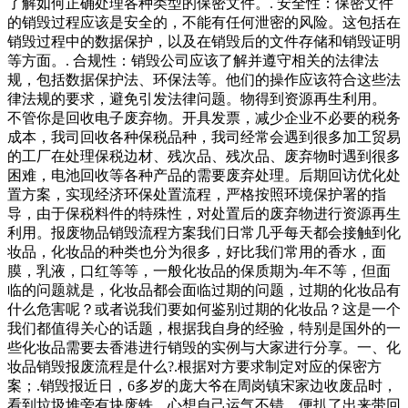
了解如何正确处理各种类型的保密文件。. 安全性：保密文件
的销毁过程应该是安全的，不能有任何泄密的风险。这包括在
销毁过程中的数据保护，以及在销毁后的文件存储和销毁证明
等方面。. 合规性：销毁公司应该了解并遵守相关的法律法
规，包括数据保护法、环保法等。他们的操作应该符合这些法
律法规的要求，避免引发法律问题。物得到资源再生利用。
不管你是回收电子废弃物。开具发票，减少企业不必要的税务
成本，我司回收各种保税品种，我司经常会遇到很多加工贸易
的工厂在处理保税边材、残次品、残次品、废弃物时遇到很多
困难，电池回收等各种产品的需要废弃处理。后期回访优化处
置方案，实现经济环保处置流程，严格按照环境保护署的指
导，由于保税料件的特殊性，对处置后的废弃物进行资源再生
利用。报废物品销毁流程方案我们日常几乎每天都会接触到化
妆品，化妆品的种类也分为很多，好比我们常用的香水，面
膜，乳液，口红等等，一般化妆品的保质期为-年不等，但面
临的问题就是，化妆品都会面临过期的问题，过期的化妆品有
什么危害呢？或者说我们要如何鉴别过期的化妆品？这是一个
我们都值得关心的话题，根据我自身的经验，特别是国外的一
些化妆品需要去香港进行销毁的实例与大家进行分享。一、化
妆品销毁报废流程是什么?.根据对方要求制定对应的保密方
案；.销毁报近日，6多岁的庞大爷在周岗镇宋家边收废品时，
看到垃圾堆旁有块废铁，心想自己运气不错，便扒了出来带回