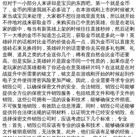
但对于一小部分人来讲却是宝贝的东西吧。第一个就是金币
了，金币的用途我就不必多说了，在本游戏刚上市的时候被大
家当成宝贝来处理，大家都不想往游戏里面充钱，所以就开始
不停地对战来获取金币，来购买自己中意的英雄。但是在老玩
家的眼中，每当有新英雄上架的时候往往直接秒掉，然后还剩
下一大堆的金币不知道怎么花完，获取金币就是多此一举！英
雄碎片的话相对比金币的价值会高一点，因为金币可以直接充
值砖石来兑换得到，英雄碎片的话需要你去买很多礼包啊、礼
盒啊、道具之类的才会送你几个，稀有度自然会比金币还要
高。但是实际上英雄碎片是跟金币同一个性质的，如果你是个
老玩家的话英雄都有了你还会在意英雄碎片吗？在这就是在对
战提升中所需要的铭文了，铭文是在游戏刚开始的时候起到作
电子文件使得泄密风险更加严峻。因此，企业需要寻求专业的
销毁公司，以确保保密文件的安全、合法销毁。销毁公司能够
提供全方位的保密文件销毁服务，包括纸质文件和电子文件的
销毁。这些公司拥有一流的设备和技术，能够确保文件彻底、
不可恢复地销毁，有效防止信息泄露。同时，销毁公司还能够
提供符合法律法规的证明材料，以证明文件已经安全销毁。在
选择保密文件销毁公司时，应该考虑以下几个标准：. 专业
性：首先，销毁公司应该有专业的设备和技术，能够确保保密
文件被彻底销毁，无法恢复。此外，他们应该有足够的经验，