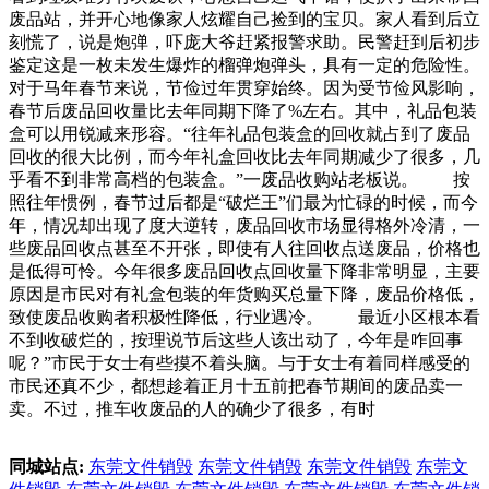
废品站，并开心地像家人炫耀自己捡到的宝贝。家人看到后立
刻慌了，说是炮弹，吓庞大爷赶紧报警求助。民警赶到后初步
鉴定这是一枚未发生爆炸的榴弹炮弹头，具有一定的危险性。
对于马年春节来说，节俭过年贯穿始终。因为受节俭风影响，
春节后废品回收量比去年同期下降了%左右。其中，礼品包装
盒可以用锐减来形容。“往年礼品包装盒的回收就占到了废品
回收的很大比例，而今年礼盒回收比去年同期减少了很多，几
乎看不到非常高档的包装盒。”一废品收购站老板说。 按
照往年惯例，春节过后都是“破烂王”们最为忙碌的时候，而今
年，情况却出现了度大逆转，废品回收市场显得格外冷清，一
些废品回收点甚至不开张，即使有人往回收点送废品，价格也
是低得可怜。今年很多废品回收点回收量下降非常明显，主要
原因是市民对有礼盒包装的年货购买总量下降，废品价格低，
致使废品收购者积极性降低，行业遇冷。 最近小区根本看
不到收破烂的，按理说节后这些人该出动了，今年是咋回事
呢？”市民于女士有些摸不着头脑。与于女士有着同样感受的
市民还真不少，都想趁着正月十五前把春节期间的废品卖一
卖。不过，推车收废品的人的确少了很多，有时
同城站点:
东莞文件销毁
东莞文件销毁
东莞文件销毁
东莞文