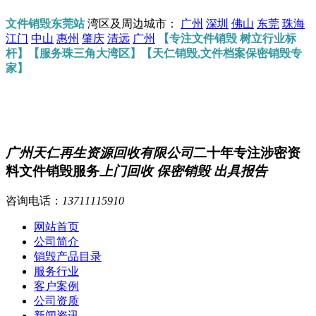
文件销毁东莞站
湾区及周边城市：
广州
深圳
佛山
东莞
珠海
江门
中山
惠州
肇庆
清远
广州
【专注文件销毁 树立行业标
杆】【服务珠三角大湾区】【天仁销毁,文件档案保密销毁专
家】
广州天仁再生资源回收有限公司
二十年专注涉密资
料文件销毁服务
上门回收 保密销毁 出具报告
咨询电话：
13711115910
网站首页
公司简介
销毁产品目录
服务行业
客户案例
公司资质
新闻资讯