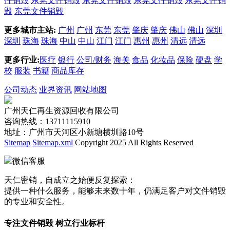
件销毁
东莞文件销毁
东莞文件销毁
东莞文件销毁
东莞文件销
毁
东莞文件销毁
更多城市主站:
广州
广州
东莞
东莞
肇庆
肇庆
佛山
佛山
深圳
深圳
珠海
珠海
中山
中山
江门
江门
惠州
惠州
清远
清远
更多行业:
医疗
银行
公司/财务
海关
食品
化妆品
保险
硬盘
学
校
服装
书籍
商品库存
公司动态
业界资讯
网站地图
广州天仁再生资源回收有限公司
咨询热线：13711115910
地址：广州市天河区小新塘横圳路10号
Sitemap
Sitemap.xml
Copyright 2025 All Rights Reserved
微信客服
天仁密销，自成立之始便反复探索：
提供一种什么服务，能够未来数十年，仍满足客户对文件销毁
的专业和安全性。
专注文件销毁 树立行业标杆