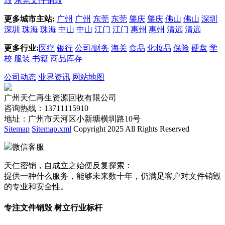
毁
东莞文件销毁
更多城市主站:
广州
广州
东莞
东莞
肇庆
肇庆
佛山
佛山
深圳
深圳
珠海
珠海
中山
中山
江门
江门
惠州
惠州
清远
清远
更多行业:
医疗
银行
公司/财务
海关
食品
化妆品
保险
硬盘
学
校
服装
书籍
商品库存
公司动态
业界资讯
网站地图
广州天仁再生资源回收有限公司
咨询热线：13711115910
地址：广州市天河区小新塘横圳路10号
Sitemap
Sitemap.xml
Copyright 2025 All Rights Reserved
微信客服
天仁密销，自成立之始便反复探索：
提供一种什么服务，能够未来数十年，仍满足客户对文件销毁
的专业和安全性。
专注文件销毁 树立行业标杆