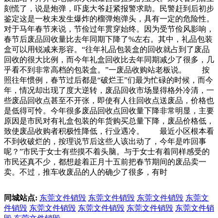
刻慌了，说是炮弹，吓庞大爷赶紧报警求助。民警赶到后初步
鉴定这是一枚未发生爆炸的榴弹炮弹头，具有一定的危险性。
对于马年春节来说，节俭过年贯穿始终。因为受节俭风影响，
春节后废品回收量比去年同期下降了%左右。其中，礼品包装
盒可以用锐减来形容。“往年礼品包装盒的回收就占到了废品
回收的很大比例，而今年礼盒回收比去年同期减少了很多，几
乎看不到非常高档的包装盒。”一废品收购站老板说。 按
照往年惯例，春节过后都是“破烂王”们最为忙碌的时候，而今
年，情况却出现了度大逆转，废品回收市场显得格外冷清，一
些废品回收点甚至不开张，即使有人往回收点送废品，价格也
是低得可怜。今年很多废品回收点回收量下降非常明显，主要
原因是市民对有礼盒包装的年货购买总量下降，废品价格低，
致使废品收购者积极性降低，行业遇冷。 最近小区根本看
不到收破烂的，按理说节后这些人该出动了，今年是咋回事
呢？”市民于女士有些摸不着头脑。与于女士有着同样感受的
市民还真不少，都想趁着正月十五前把春节期间的废品卖一
卖。不过，推车收废品的人的确少了很多，有时
同城站点:
东莞文件销毁
东莞文件销毁
东莞文件销毁
东莞文
件销毁
东莞文件销毁
东莞文件销毁
东莞文件销毁
东莞文件销