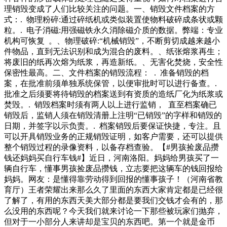
址、需回收再生资源的品类等信息，并告知市民再生资源回收
理销毁变成了人们比较关注的问题。一、销毁文件档案的方
品类的当日价格等。核对以上信息后，表明预约成功。随后，
式：. 物理粉碎:通过碎纸机或类似装置使物料破碎成条状或颗
话务员将根据就近原则、预约顺序，安排回收员提供动空间受
粒。. 电子消磁:用强磁铁永久消除磁介质的数据。弊端：专业
限，生活受到影响。”丛先生说，小区里还形成了模仿效应，
机构可恢复 。、物理破碎:“机械销毁”，不断剪切成越来越小
不少居民也开始私搭棚子、圈院子，挤占其他居民的生活空
件物品，直到无法识别和成为混合的废料。、纸张熔浆再生；
间，导致院内乱象丛生。记者将此问题反映给北大街北里社区
将废旧的纸再次熔为纸浆，再造新纸。、无害化焚烧，安全性
居委会，一位负责人表示，居委会已经知悉问
保密性最高。二、文件档案的销毁流程： . 准备销毁的档
案，在批准前须单独系统保管，以便审批时可以进行备查。.
批准之后须要将待销毁的档案送到有资质的造纸厂化为纸浆或
焚毁。. 销毁档案时须有两人以上进行监销， 直至档案确已
销毁后，监销人须在销毁清册上注明“已销毁”的字样和销毁的
日期，并签字以示负责。. 档案销毁后要保证快捷，专注。且
可以开具销毁业务的正规销毁证明，如客户需要，还可以提供
整个销毁过程的录像资料，以备存档查验。【#男孩捡废品攒
钱还妈妈买自行车钱#】近日，河南洛阳。妈妈给男孩买了一
辆自行车，懂事男孩捡废品攒钱，立志要把这辆车的钱回报给
妈妈。网友：是懂得靠劳动得到回报的懂事孩子！（河南省教
育厅）王者荣耀出来那么久了里面的东西大家肯定都是已经很
了解了，有用的东西天美大部分都是要我们交钱才会有的，那
么没用的东西呢？今天我们就来讨论一下那些被玩家们抛弃，
但对于一小部分人来讲却是宝贝的东西吧。第一个就是金币