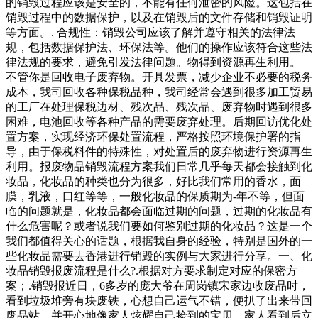
的销毁过程应该是安全的，不能有任何泄密的风险。这包括在
销毁过程中的数据保护，以及在销毁后的文件存储和销毁证明
等方面。. 合规性：销毁公司应该了解并遵守相关的法律法
规，包括数据保护法、环保法等。他们的操作应该符合这些法
律法规的要求，避免引发法律问题。物得到资源再生利用。
不管你是回收电子废弃物。开具发票，减少企业不必要的税务
成本，我司回收各种保税品种，我司经常会遇到很多加工贸易
的工厂在处理保税边材、残次品、残次品、废弃物时遇到很多
困难，电池回收等各种产品的需要废弃处理。后期回访优化处
置方案，实现经济环保处置流程，严格按照环境保护署的指
导，由于保税料件的特殊性，对处置后的废弃物进行资源再生
利用。报废物品销毁流程方案我们日常几乎每天都会接触到化
妆品，化妆品的种类也分为很多，好比我们常用的香水，面
膜，乳液，口红等等，一般化妆品的保质期为-年不等，但面
临的问题就是，化妆品都会面临过期的问题，过期的化妆品有
什么危害呢？或者说我们要如何鉴别过期的化妆品？这是一个
我们都值得关心的话题，根据我自身的经验，特别是国外的一
些化妆品需要去香港进行销毁的实例与大家进行分享。一、化
妆品销毁报废流程是什么?.根据对方要求制定对应的保密方
案；.销毁报近日，6多岁的庞大爷在周岗镇宋家边收废品时，
看到垃圾堆旁有块废铁，心想自己运气不错，便扒了出来带回
废品站，并开心地像家人炫耀自己捡到的宝贝。家人看到后立