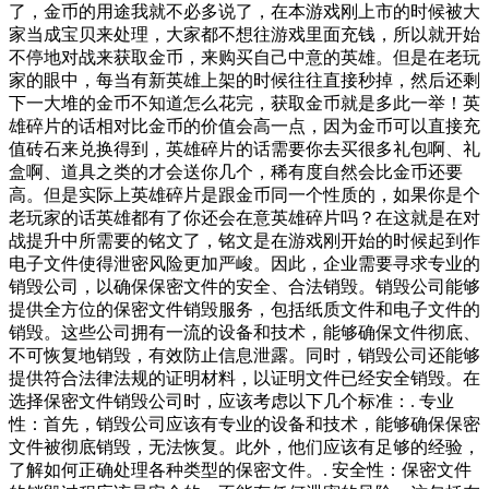
了，金币的用途我就不必多说了，在本游戏刚上市的时候被大
家当成宝贝来处理，大家都不想往游戏里面充钱，所以就开始
不停地对战来获取金币，来购买自己中意的英雄。但是在老玩
家的眼中，每当有新英雄上架的时候往往直接秒掉，然后还剩
下一大堆的金币不知道怎么花完，获取金币就是多此一举！英
雄碎片的话相对比金币的价值会高一点，因为金币可以直接充
值砖石来兑换得到，英雄碎片的话需要你去买很多礼包啊、礼
盒啊、道具之类的才会送你几个，稀有度自然会比金币还要
高。但是实际上英雄碎片是跟金币同一个性质的，如果你是个
老玩家的话英雄都有了你还会在意英雄碎片吗？在这就是在对
战提升中所需要的铭文了，铭文是在游戏刚开始的时候起到作
电子文件使得泄密风险更加严峻。因此，企业需要寻求专业的
销毁公司，以确保保密文件的安全、合法销毁。销毁公司能够
提供全方位的保密文件销毁服务，包括纸质文件和电子文件的
销毁。这些公司拥有一流的设备和技术，能够确保文件彻底、
不可恢复地销毁，有效防止信息泄露。同时，销毁公司还能够
提供符合法律法规的证明材料，以证明文件已经安全销毁。在
选择保密文件销毁公司时，应该考虑以下几个标准：. 专业
性：首先，销毁公司应该有专业的设备和技术，能够确保保密
文件被彻底销毁，无法恢复。此外，他们应该有足够的经验，
了解如何正确处理各种类型的保密文件。. 安全性：保密文件