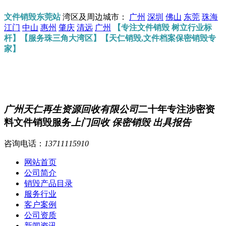
文件销毁东莞站
湾区及周边城市：
广州
深圳
佛山
东莞
珠海
江门
中山
惠州
肇庆
清远
广州
【专注文件销毁 树立行业标
杆】【服务珠三角大湾区】【天仁销毁,文件档案保密销毁专
家】
广州天仁再生资源回收有限公司
二十年专注涉密资
料文件销毁服务
上门回收 保密销毁 出具报告
咨询电话：
13711115910
网站首页
公司简介
销毁产品目录
服务行业
客户案例
公司资质
新闻资讯