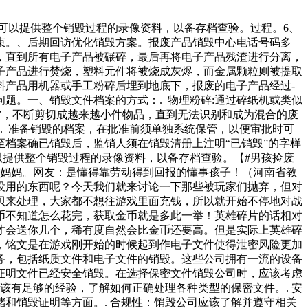
可以提供整个销毁过程的录像资料，以备存档查验。过程。6、
束。、后期回访优化销毁方案。报废产品销毁中心电话号码多
，直到所有电子产品被碾碎，最后再将电子产品残渣进行分离，
子产品进行焚烧，塑料元件将被烧成灰烬，而金属颗粒则被提取
料产品用机器或手工粉碎后埋到地底下，报废的电子产品经过-
题。一、销毁文件档案的方式：. 物理粉碎:通过碎纸机或类似
毁”，不断剪切成越来越小件物品，直到无法识别和成为混合的废
. 准备销毁的档案，在批准前须单独系统保管，以便审批时可
至档案确已销毁后，监销人须在销毁清册上注明“已销毁”的字样
以提供整个销毁过程的录像资料，以备存档查验。【#男孩捡废
给妈妈。网友：是懂得靠劳动得到回报的懂事孩子！（河南省教
没用的东西呢？今天我们就来讨论一下那些被玩家们抛弃，但对
贝来处理，大家都不想往游戏里面充钱，所以就开始不停地对战
币不知道怎么花完，获取金币就是多此一举！英雄碎片的话相对
才会送你几个，稀有度自然会比金币还要高。但是实际上英雄碎
，铭文是在游戏刚开始的时候起到作电子文件使得泄密风险更加
务，包括纸质文件和电子文件的销毁。这些公司拥有一流的设备
证明文件已经安全销毁。在选择保密文件销毁公司时，应该考虑
该有足够的经验，了解如何正确处理各种类型的保密文件。. 安
和销毁证明等方面。. 合规性：销毁公司应该了解并遵守相关