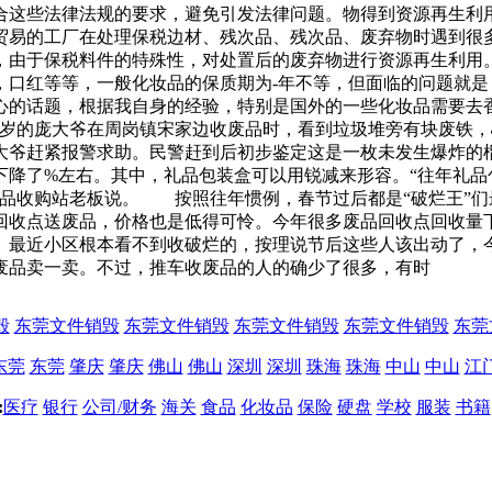
合这些法律法规的要求，避免引发法律问题。物得到资源再生利用
贸易的工厂在处理保税边材、残次品、残次品、废弃物时遇到很
，由于保税料件的特殊性，对处置后的废弃物进行资源再生利用
，口红等等，一般化妆品的保质期为-年不等，但面临的问题就
心的话题，根据我自身的经验，特别是国外的一些化妆品需要去
6多岁的庞大爷在周岗镇宋家边收废品时，看到垃圾堆旁有块废铁
大爷赶紧报警求助。民警赶到后初步鉴定这是一枚未发生爆炸的
下降了%左右。其中，礼品包装盒可以用锐减来形容。“往年礼品
废品收购站老板说。 按照往年惯例，春节过后都是“破烂王”
回收点送废品，价格也是低得可怜。今年很多废品回收点回收量
最近小区根本看不到收破烂的，按理说节后这些人该出动了，今
废品卖一卖。不过，推车收废品的人的确少了很多，有时
毁
东莞文件销毁
东莞文件销毁
东莞文件销毁
东莞文件销毁
东莞
东莞
东莞
肇庆
肇庆
佛山
佛山
深圳
深圳
珠海
珠海
中山
中山
江
:
医疗
银行
公司/财务
海关
食品
化妆品
保险
硬盘
学校
服装
书籍