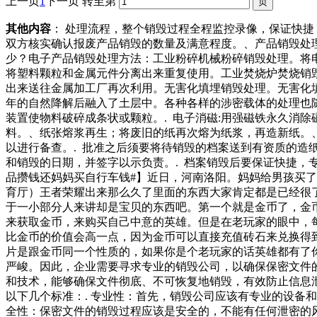
上一页
1
下一页
转至第
其他内容
： 处理流程，整个销毁过程全程监控录像，保证快
双方核实确认报废产品销毁的数量及满意程度。、产品销毁处
少？电子产品销毁处理方法：工业粉碎机械粉碎销毁处理。将
将塑料颗粒和金属元件分离出来重复使用。工业焚烧炉焚烧销
出来送往金属加工厂再次利用。无害化填埋销毁处理。无害化
年的自然降解后融入了土层中。各种各样的涉密载体的处理也随
装置使物料破碎成条状或颗粒。. 电子消磁:用强磁铁永久消
料。、纸张熔浆再生；将废旧的纸再次熔为纸浆，再造新纸。、
以进行备查。. 批准之后须要将待销毁的档案送到有资质的造
和销毁的日期，并签字以示负责。. 档案销毁后要保证快捷，
品攒钱还妈妈买自行车钱#】近日，河南洛阳。妈妈给男孩买
育厅）王者荣耀出来那么久了里面的东西大家肯定都是已经很
于一小部分人来讲却是宝贝的东西吧。第一个就是金币了，金
来获取金币，来购买自己中意的英雄。但是在老玩家的眼中，
比金币的价值会高一点，因为金币可以直接充值砖石来兑换得
片是跟金币同一个性质的，如果你是个老玩家的话英雄都有了
严峻。因此，企业需要寻求专业的销毁公司，以确保保密文件
和技术，能够确保文件彻底、不可恢复地销毁，有效防止信息
以下几个标准：. 专业性：首先，销毁公司应该有专业的设备
全性：保密文件的销毁过程应该是安全的，不能有任何泄密的风