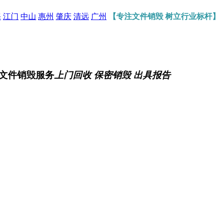
海
江门
中山
惠州
肇庆
清远
广州
【专注文件销毁 树立行业标杆
文件销毁服务
上门回收 保密销毁 出具报告