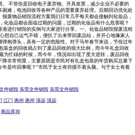
。 不管你是回收电子废弃物。开具发票，减少企业不必要的
多困难，电池回收等各种产品的需要废弃处理。后期回访优化处
。报废物品销毁流程方案我们日常几乎每天都会接触到化妆品，
是，化妆品都会面临过期的问题，过期的化妆品有什么危害呢？
香港进行销毁的实例与大家进行分享。一、化妆品销毁报废流程
，心想自己运气不错，便扒了出来带回废品站，并开心地像家人
榴弹炮弹头，具有一定的危险性。对于马年春节来说，节俭过年
包装盒的回收就占到了废品回收的很大比例，而今年礼盒回收
们最为忙碌的时候，而今年，情况却出现了度大逆转，废品回收
下降非常明显，主要原因是市民对有礼盒包装的年货购买总量下
年是咋回事呢？”市民于女士有些摸不着头脑。与于女士有着
文件销毁
东莞文件销毁
东莞文件销毁
门
江门
惠州
惠州
清远
清远
商品库存