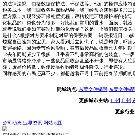
的法律法规，包括数据保护法、环保法等。他们的操作应该符
税务成本，我司回收各种保税品种，我司经常会遇到很多加工
置方案，实现经济环保处置流程，严格按照环境保护署的指导
化妆品的种类也分为很多，好比我们常用的香水，面膜，乳液
或者说我们要如何鉴别过期的化妆品？这是一个我们都值得关
是什么?.根据对方要求制定对应的保密方案；.销毁报近日，
炫耀自己捡到的宝贝。家人看到后立刻慌了，说是炮弹，吓庞
贯穿始终。因为受节俭风影响，春节后废品回收量比去年同期
比去年同期减少了很多，几乎看不到非常高档的包装盒。”一
市场显得格外冷清，一些废品回收点甚至不开张，即使有人往
降，废品价格低，致使废品收购者积极性降低，行业遇冷。 
同样感受的市民还真不少，都想趁着正月十五前把春节期间的
同城站点:
东莞文件销毁
东莞文件销
更多城市主站:
广州
广州
更多行业
公司动态
业界资讯
网站地图