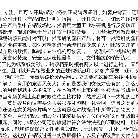
捷，专注。且可以开具销毁业务的正规销毁证明，如客户需要，还
理公司开具《产品销毁证明》报告。、开具凭证。、销毁程序结
电子产品集中在销毁场地，然后用大型工业粉碎机进行反复碾压
毁处理。报废的电子产品用货车拉到焚烧厂，用焚烧炉对报废电
填埋销毁只能针对可以自然降解的塑料产品，将可自然降解的塑
之变得重视，如何对档案进行合理销毁变成了人们比较关注的问
除磁介质的数据。弊端：专业机构可恢复 。、物理破碎:“机械销
无害化焚烧，安全性保密性最高。二、文件档案的销毁流程： 
纸厂化为纸浆或焚毁。. 销毁档案时须有两人以上进行监销， 直
专注。且可以开具销毁业务的正规销毁证明，如客户需要，还可
了一辆自行车，懂事男孩捡废品攒钱，立志要把这辆车的钱回报
了解了，有用的东西天美大部分都是要我们交钱才会有的，那么
币的用途我就不必多说了，在本游戏刚上市的时候被大家当成宝
每当有新英雄上架的时候往往直接秒掉，然后还剩下一大堆的金
到，英雄碎片的话需要你去买很多礼包啊、礼盒啊、道具之类的
你还会在意英雄碎片吗？在这就是在对战提升中所需要的铭文了
的安全、合法销毁。销毁公司能够提供全方位的保密文件销毁服
泄露。同时，销毁公司还能够提供符合法律法规的证明材料，以
和技术，能够确保保密文件被彻底销毁，无法恢复。此外，他们应
险。这包括在销毁过程中的数据保护，以及在销毁后的文件存储